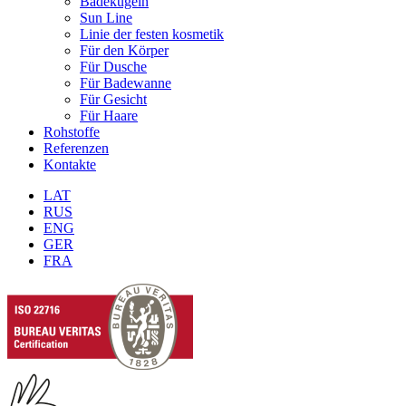
Badekugeln
Sun Line
Linie der festen kosmetik
Für den Körper
Für Dusche
Für Badewanne
Für Gesicht
Für Haare
Rohstoffe
Referenzen
Kontakte
LAT
RUS
ENG
GER
FRA