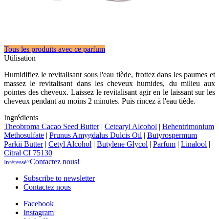
Tous les produits avec ce parfum
Utilisation
Humidifiez le revitalisant sous l'eau tiède, frottez dans les paumes et
massez le revitalisant dans les cheveux humides, du milieu aux
pointes des cheveux. Laissez le revitalisant agir en le laissant sur les
cheveux pendant au moins 2 minutes. Puis rincez à l'eau tiède.
Ingrédients
Theobroma Cacao Seed Butter
|
Cetearyl Alcohol
|
Behentrimonium
Methosulfate
|
Prunus Amygdalus Dulcis Oil
|
Butyrospermum
Parkii Butter
|
Cetyl Alcohol
|
Butylene Glycol
|
Parfum
|
Linalool
|
Citral CI 75130
Contactez nous!
Intéressé?
Subscribe to newsletter
Contactez nous
Facebook
Instagram