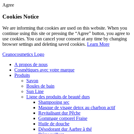
Agree
Cookies Notice
We are informing that cookies are used on this website. When you
continue using this site or pressing the “Agree” button, you agree to
use cookies. You can cancel your consent at any time by changing
browser settings and deleting saved cookies.
Learn More
Ceanocosmetics Logo
A propos de nous
Cosmétiques avec votre marque
Produits
Savon
Boules de bain
Sun Line
Ligne des produits de beauté durs
Shampooing sec
Masque de visage detox au charbon actif
Revitalisant dur Pêche
Gommage corporel Fraise
Huile de douche
Désodorant dur Aarbre à thé