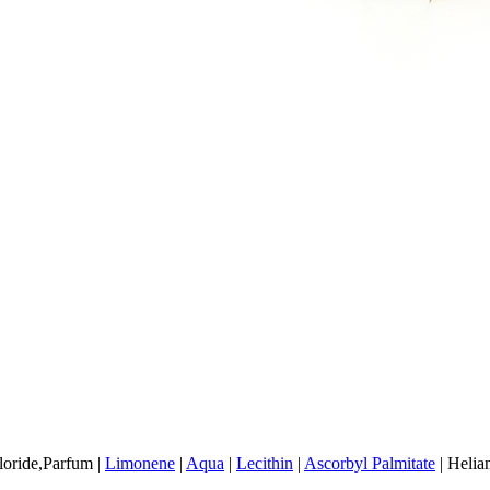
oride,Parfum
|
Limonene
|
Aqua
|
Lecithin
|
Ascorbyl Palmitate
|
Helian