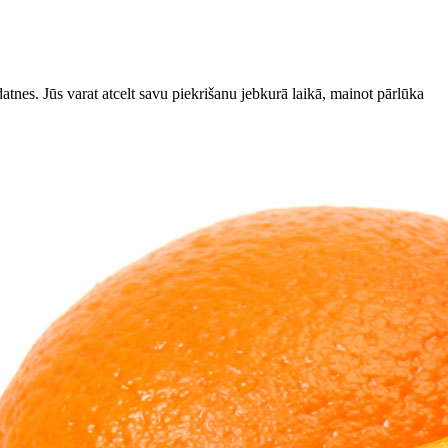
datnes. Jūs varat atcelt savu piekrišanu jebkurā laikā, mainot pārlūka