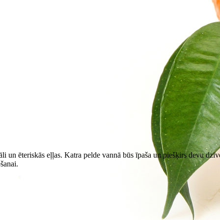
āli un ēteriskās eļļas. Katra pelde vannā būs īpaša un piešķirs devu dz
šanai.