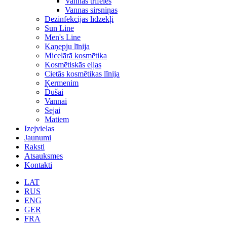
Vannas trifeles
Vannas sirsniņas
Dezinfekcijas līdzekļi
Sun Line
Men's Line
Kaņepju līnija
Micelārā kosmētika
Kosmētiskās eļļas
Cietās kosmētikas līnija
Ķermenim
Dušai
Vannai
Sejai
Matiem
Izejvielas
Jaunumi
Raksti
Atsauksmes
Kontakti
LAT
RUS
ENG
GER
FRA