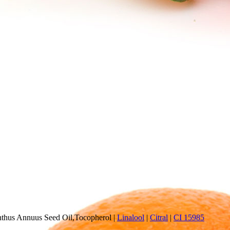
thus Annuus Seed Oil,Tocopherol
|
Linalool
|
Citral
|
CI 15985