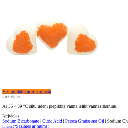
Visi produkti ar šo aromātu
Lietošana
Ar 35 – 39 °C siltu ūdeni piepildītā vannā ielikt vannas sisrniņu.
Izejvielas
Sodium Bicarbonate
|
Citric Acid
|
Persea Gratissima Oil
|
Sodium Chl
Sazinies ar mums!
Interesē?