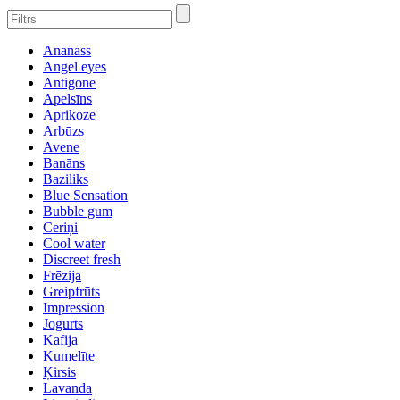
Ananass
Angel eyes
Antigone
Apelsīns
Aprikoze
Arbūzs
Avene
Banāns
Baziliks
Blue Sensation
Bubble gum
Ceriņi
Cool water
Discreet fresh
Frēzija
Greipfrūts
Impression
Jogurts
Kafija
Kumelīte
Ķirsis
Lavanda