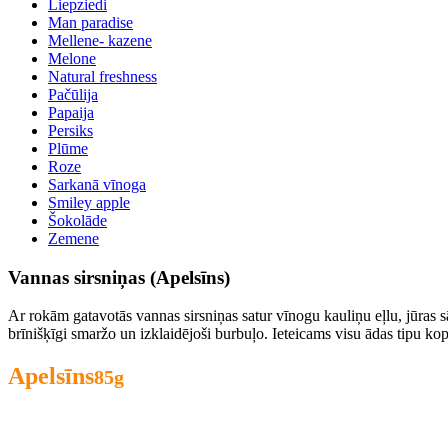
Liepziedi
Man paradise
Mellene- kazene
Melone
Natural freshness
Pačūlija
Papaija
Persiks
Plūme
Roze
Sarkanā vīnoga
Smiley apple
Šokolāde
Zemene
Vannas sirsniņas (Apelsīns)
Ar rokām gatavotās vannas sirsniņas satur vīnogu kauliņu eļlu, jūras s
brīnišķīgi smaržo un izklaidējoši burbuļo. Ieteicams visu ādas tipu kop
Apelsīns
85g