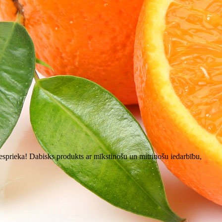
īvesprieka! Dabisks produkts ar mīkstinošu un mitrinošu iedarbību,