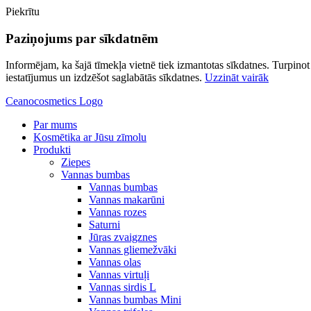
Piekrītu
Paziņojums par sīkdatnēm
Informējam, ka šajā tīmekļa vietnē tiek izmantotas sīkdatnes. Turpinot l
iestatījumus un izdzēšot saglabātās sīkdatnes.
Uzzināt vairāk
Ceanocosmetics Logo
Par mums
Kosmētika ar Jūsu zīmolu
Produkti
Ziepes
Vannas bumbas
Vannas bumbas
Vannas makarūni
Vannas rozes
Saturni
Jūras zvaigznes
Vannas gliemežvāki
Vannas olas
Vannas virtuļi
Vannas sirdis L
Vannas bumbas Mini