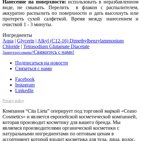
Нанесение на поверхности:
использовать в неразбавленном
виде, не смывать. Перелить в флакон с распылителем,
аккуратно распылить по поверхности и дать высохнуть или
протереть сухой салфеткой. Время между нанесением и
очисткой 1 - 3 минуты.
Ингредиенты
Aqua
|
Glycerin
|
Alkyl (C12-16) Dimethylbenzylammonium
Chloride
|
Tetrasodium Glutamate Diacetate
Свяжитесь с нами!
Заинтересованы?
Подписаться на новости
Cвязаться с нами
Facebook
Instagram
LinkedIn
Privacy policy
Компания “Cita Lieta” оперирует под торговой маркой «Ceano
Cosmetics» и является европейской косметической компанией,
которая производит косметику для вашего бренда. Мы
являемся производителями органической косметики с
натуральными ингредиентами по оптовым ценам в
ассортимент которой входит косметика для тела, лица, волос,