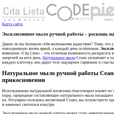
Карта сайта
Эксклюзивное мыло ручной работы – роскошь н
Давно ли вы баловали себя маленькими радостями? Теми, что 
повседневную жизнь яркой, а каждый день особенным.
Эксклю
компании «Cita Lieta» – это отличная возможность раскрасить 
энергией на весь день.
Натуральное мыло
Ceano увлажняет и н
каждую клеточку, оно дарит телу ощущение гармонии и счастья
Натуральное мыло ручной работы Ceano
прикосновении
Использование натуральной косметики благотворно влияет не т
поры, природные составляющие натурального мыла насыщают 
их. Регулярно пользуясь косметикой Ceano, вы почувствуете пр
и начинает светиться изнутри.
Эксклюзивное мыло ручной работы может стать замечательным