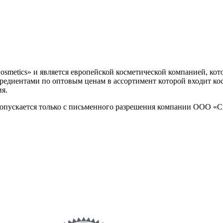
Cosmetics» и является европейской косметической компанией, ко
диентами по оптовым ценам в ассортимент которой входит космет
ия.
опускается только с письменного разрешения компании ООО «Cita