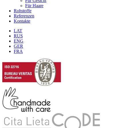
Für Gesicht
Für Haare
Rohstoffe
Referenzen
Kontakte
LAT
RUS
ENG
GER
FRA