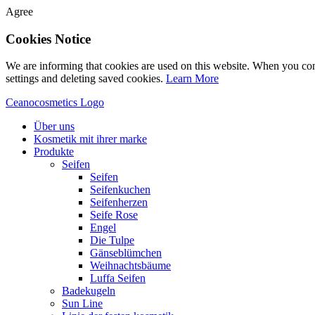
Agree
Cookies Notice
We are informing that cookies are used on this website. When you con
settings and deleting saved cookies.
Learn More
Ceanocosmetics Logo
Über uns
Kosmetik mit ihrer marke
Produkte
Seifen
Seifen
Seifenkuchen
Seifenherzen
Seife Rose
Engel
Die Tulpe
Gänseblümchen
Weihnachtsbäume
Luffa Seifen
Badekugeln
Sun Line