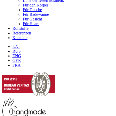
Linie der festen kosmetik
Für den Körper
Für Dusche
Für Badewanne
Für Gesicht
Für Haare
Rohstoffe
Referenzen
Kontakte
LAT
RUS
ENG
GER
FRA