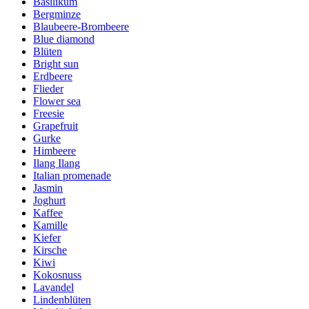
Basilikum
Bergminze
Blaubeere-Brombeere
Blue diamond
Blüten
Bright sun
Erdbeere
Flieder
Flower sea
Freesie
Grapefruit
Gurke
Himbeere
Ilang Ilang
Italian promenade
Jasmin
Joghurt
Kaffee
Kamille
Kiefer
Kirsche
Kiwi
Kokosnuss
Lavandel
Lindenblüten