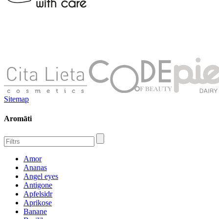
Sitemap
Aromāti
Amor
Ananas
Angel eyes
Antigone
Apfelsidr
Aprikose
Banane