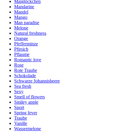
Maiglöckchen
Mandarine
Mandel
Mango
Man paradise
Melone
Natural freshness
Orange
Pfefferminze
Pfirsich
Pflaume
Romantic love
Rose
Rote Traube
Schokolade
Schwarze Johannisbeere
Sea fresh
Sexy
Smell of flowers
Smiley apple
Sport
Spring fever
Traube
Vanille
Wassermelone