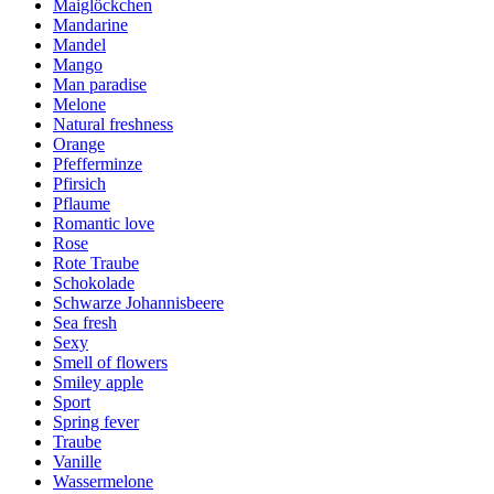
Maiglöckchen
Mandarine
Mandel
Mango
Man paradise
Melone
Natural freshness
Orange
Pfefferminze
Pfirsich
Pflaume
Romantic love
Rose
Rote Traube
Schokolade
Schwarze Johannisbeere
Sea fresh
Sexy
Smell of flowers
Smiley apple
Sport
Spring fever
Traube
Vanille
Wassermelone