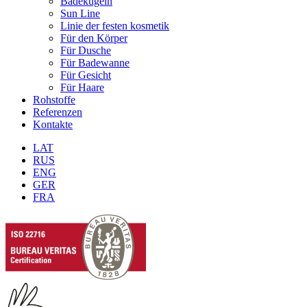
Badekugeln
Sun Line
Linie der festen kosmetik
Für den Körper
Für Dusche
Für Badewanne
Für Gesicht
Für Haare
Rohstoffe
Referenzen
Kontakte
LAT
RUS
ENG
GER
FRA