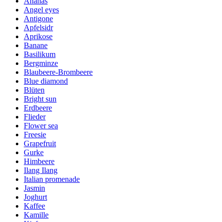
Ananas
Angel eyes
Antigone
Apfelsidr
Aprikose
Banane
Basilikum
Bergminze
Blaubeere-Brombeere
Blue diamond
Blüten
Bright sun
Erdbeere
Flieder
Flower sea
Freesie
Grapefruit
Gurke
Himbeere
Ilang Ilang
Italian promenade
Jasmin
Joghurt
Kaffee
Kamille