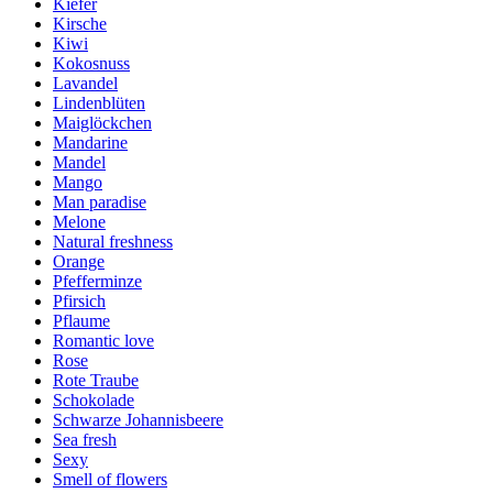
Kiefer
Kirsche
Kiwi
Kokosnuss
Lavandel
Lindenblüten
Maiglöckchen
Mandarine
Mandel
Mango
Man paradise
Melone
Natural freshness
Orange
Pfefferminze
Pfirsich
Pflaume
Romantic love
Rose
Rote Traube
Schokolade
Schwarze Johannisbeere
Sea fresh
Sexy
Smell of flowers