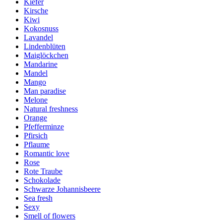
Kiefer
Kirsche
Kiwi
Kokosnuss
Lavandel
Lindenblüten
Maiglöckchen
Mandarine
Mandel
Mango
Man paradise
Melone
Natural freshness
Orange
Pfefferminze
Pfirsich
Pflaume
Romantic love
Rose
Rote Traube
Schokolade
Schwarze Johannisbeere
Sea fresh
Sexy
Smell of flowers