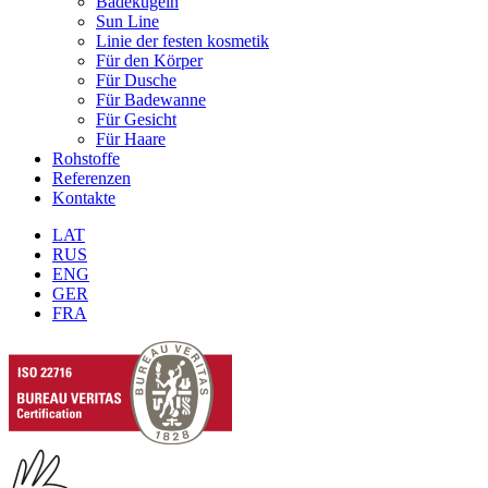
Badekugeln
Sun Line
Linie der festen kosmetik
Für den Körper
Für Dusche
Für Badewanne
Für Gesicht
Für Haare
Rohstoffe
Referenzen
Kontakte
LAT
RUS
ENG
GER
FRA