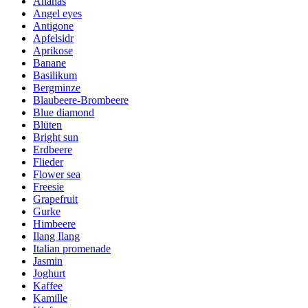
Ananas
Angel eyes
Antigone
Apfelsidr
Aprikose
Banane
Basilikum
Bergminze
Blaubeere-Brombeere
Blue diamond
Blüten
Bright sun
Erdbeere
Flieder
Flower sea
Freesie
Grapefruit
Gurke
Himbeere
Ilang Ilang
Italian promenade
Jasmin
Joghurt
Kaffee
Kamille