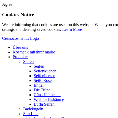
Agree
Cookies Notice
We are informing that cookies are used on this website. When you con
settings and deleting saved cookies.
Learn More
Ceanocosmetics Logo
Über uns
Kosmetik mit ihrer marke
Produkte
Seifen
Seifen
Seifenkuchen
Seifenherzen
Seife Rose
Engel
Die Tulpe
Gänseblümchen
Weihnachtsbäume
Luffa Seifen
Badekugeln
Sun Line