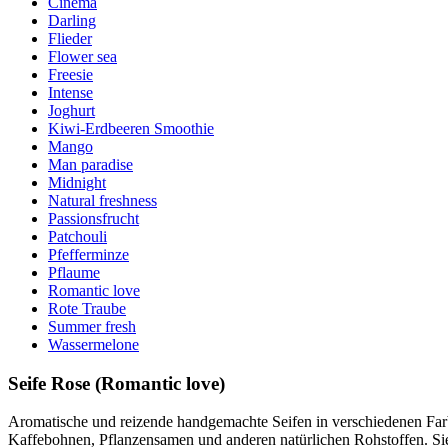
Cinema
Darling
Flieder
Flower sea
Freesie
Intense
Joghurt
Kiwi-Erdbeeren Smoothie
Mango
Man paradise
Midnight
Natural freshness
Passionsfrucht
Patchouli
Pfefferminze
Pflaume
Romantic love
Rote Traube
Summer fresh
Wassermelone
Seife Rose (Romantic love)
Aromatische und reizende handgemachte Seifen in verschiedenen Farb
Kaffebohnen, Pflanzensamen und anderen natürlichen Rohstoffen. Sie 