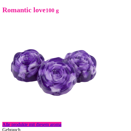
Romantic love
100 g
Alle produkte mit diesem aroma
Gebrauch