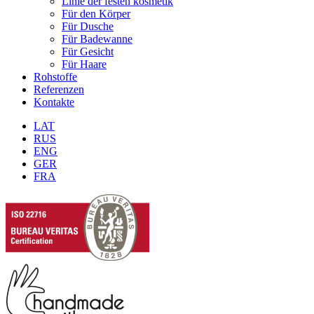
Linie der festen kosmetik
Für den Körper
Für Dusche
Für Badewanne
Für Gesicht
Für Haare
Rohstoffe
Referenzen
Kontakte
LAT
RUS
ENG
GER
FRA