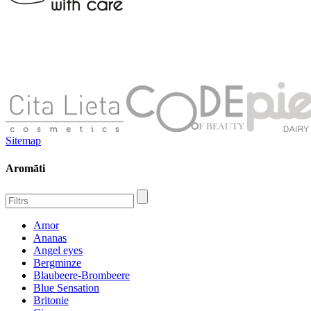
Sitemap
Aromāti
Amor
Ananas
Angel eyes
Bergminze
Blaubeere-Brombeere
Blue Sensation
Britonie