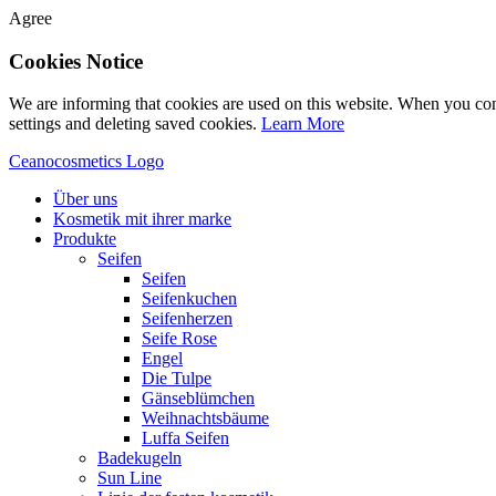
Agree
Cookies Notice
We are informing that cookies are used on this website. When you con
settings and deleting saved cookies.
Learn More
Ceanocosmetics Logo
Über uns
Kosmetik mit ihrer marke
Produkte
Seifen
Seifen
Seifenkuchen
Seifenherzen
Seife Rose
Engel
Die Tulpe
Gänseblümchen
Weihnachtsbäume
Luffa Seifen
Badekugeln
Sun Line