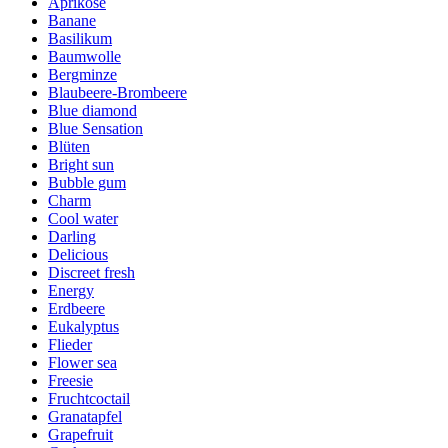
Aprikose
Banane
Basilikum
Baumwolle
Bergminze
Blaubeere-Brombeere
Blue diamond
Blue Sensation
Blüten
Bright sun
Bubble gum
Charm
Cool water
Darling
Delicious
Discreet fresh
Energy
Erdbeere
Eukalyptus
Flieder
Flower sea
Freesie
Fruchtcoctail
Granatapfel
Grapefruit