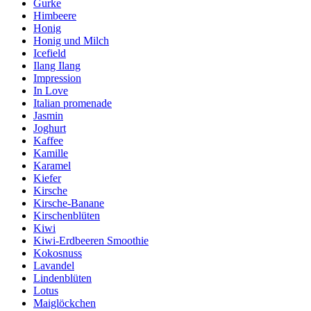
Gurke
Himbeere
Honig
Honig und Milch
Icefield
Ilang Ilang
Impression
In Love
Italian promenade
Jasmin
Joghurt
Kaffee
Kamille
Karamel
Kiefer
Kirsche
Kirsche-Banane
Kirschenblüten
Kiwi
Kiwi-Erdbeeren Smoothie
Kokosnuss
Lavandel
Lindenblüten
Lotus
Maiglöckchen