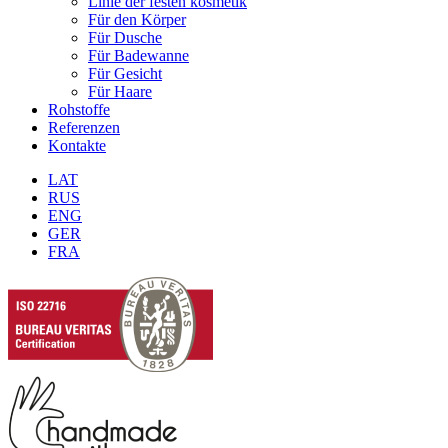
Linie der festen kosmetik
Für den Körper
Für Dusche
Für Badewanne
Für Gesicht
Für Haare
Rohstoffe
Referenzen
Kontakte
LAT
RUS
ENG
GER
FRA