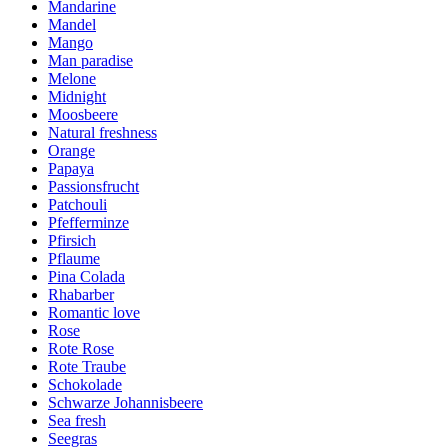
Mandarine
Mandel
Mango
Man paradise
Melone
Midnight
Moosbeere
Natural freshness
Orange
Papaya
Passionsfrucht
Patchouli
Pfefferminze
Pfirsich
Pflaume
Pina Colada
Rhabarber
Romantic love
Rose
Rote Rose
Rote Traube
Schokolade
Schwarze Johannisbeere
Sea fresh
Seegras