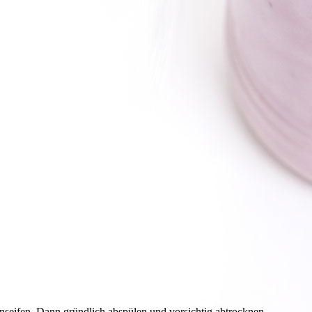
eifen. Dann gründlich abspülen und vorsichtig abtrocknen.