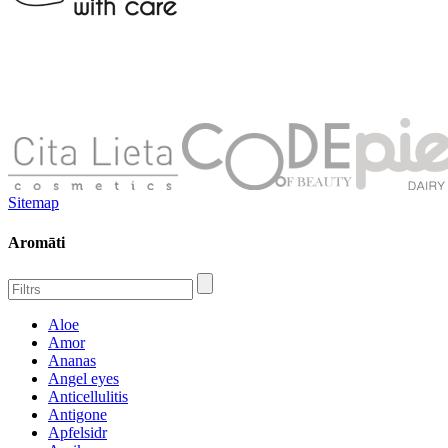
Sitemap
Aromāti
Aloe
Amor
Ananas
Angel eyes
Anticellulitis
Antigone
Apfelsidr