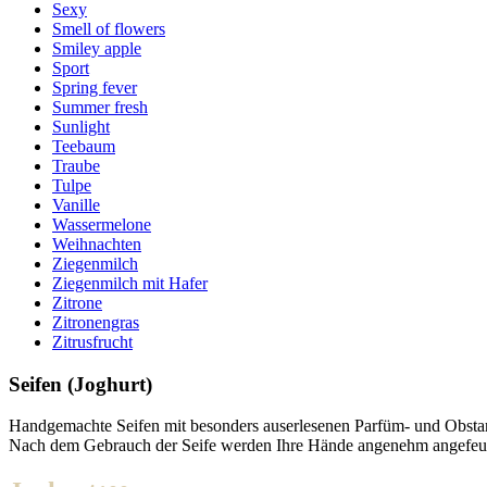
Sexy
Smell of flowers
Smiley apple
Sport
Spring fever
Summer fresh
Sunlight
Teebaum
Traube
Tulpe
Vanille
Wassermelone
Weihnachten
Ziegenmilch
Ziegenmilch mit Hafer
Zitrone
Zitronengras
Zitrusfrucht
Seifen (Joghurt)
Handgemachte Seifen mit besonders auserlesenen Parfüm- und Obstaro
Nach dem Gebrauch der Seife werden Ihre Hände angenehm angefeucht