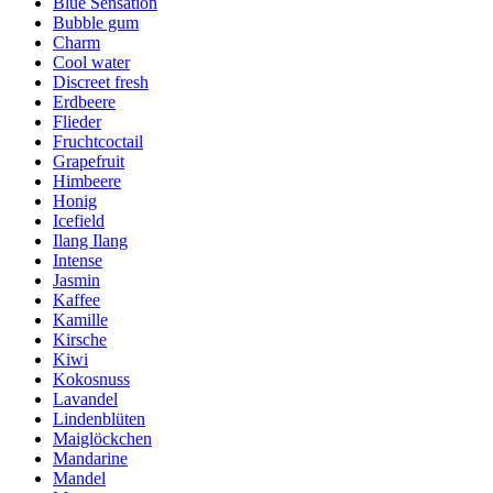
Blue Sensation
Bubble gum
Charm
Cool water
Discreet fresh
Erdbeere
Flieder
Fruchtcoctail
Grapefruit
Himbeere
Honig
Icefield
Ilang Ilang
Intense
Jasmin
Kaffee
Kamille
Kirsche
Kiwi
Kokosnuss
Lavandel
Lindenblüten
Maiglöckchen
Mandarine
Mandel