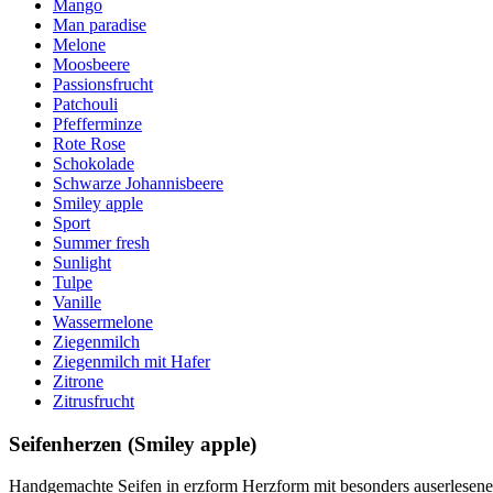
Mango
Man paradise
Melone
Moosbeere
Passionsfrucht
Patchouli
Pfefferminze
Rote Rose
Schokolade
Schwarze Johannisbeere
Smiley apple
Sport
Summer fresh
Sunlight
Tulpe
Vanille
Wassermelone
Ziegenmilch
Ziegenmilch mit Hafer
Zitrone
Zitrusfrucht
Seifenherzen (Smiley apple)
Handgemachte Seifen in erzform Herzform mit besonders auserlesenen