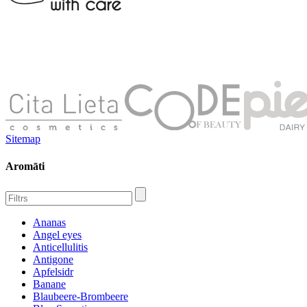
Sitemap
Aromāti
Ananas
Angel eyes
Anticellulitis
Antigone
Apfelsidr
Banane
Blaubeere-Brombeere