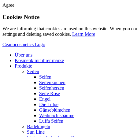
Agree
Cookies Notice
We are informing that cookies are used on this website. When you con
settings and deleting saved cookies.
Learn More
Ceanocosmetics Logo
Über uns
Kosmetik mit ihrer marke
Produkte
Seifen
Seifen
Seifenkuchen
Seifenherzen
Seife Rose
Engel
Die Tulpe
Gänseblümchen
Weihnachtsbäume
Luffa Seifen
Badekugeln
Sun Line