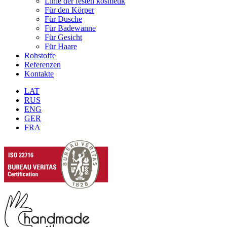
Linie der festen kosmetik
Für den Körper
Für Dusche
Für Badewanne
Für Gesicht
Für Haare
Rohstoffe
Referenzen
Kontakte
LAT
RUS
ENG
GER
FRA