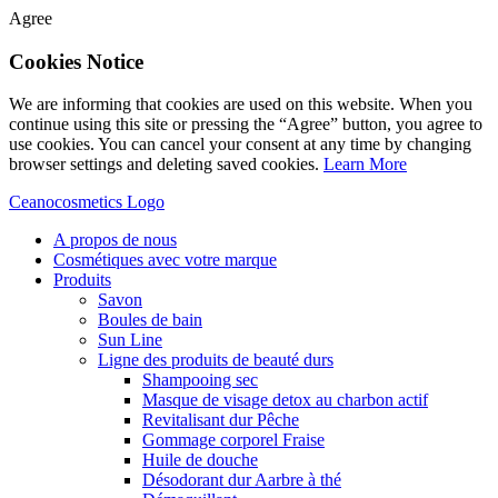
Agree
Cookies Notice
We are informing that cookies are used on this website. When you
continue using this site or pressing the “Agree” button, you agree to
use cookies. You can cancel your consent at any time by changing
browser settings and deleting saved cookies.
Learn More
Ceanocosmetics Logo
A propos de nous
Cosmétiques avec votre marque
Produits
Savon
Boules de bain
Sun Line
Ligne des produits de beauté durs
Shampooing sec
Masque de visage detox au charbon actif
Revitalisant dur Pêche
Gommage corporel Fraise
Huile de douche
Désodorant dur Aarbre à thé