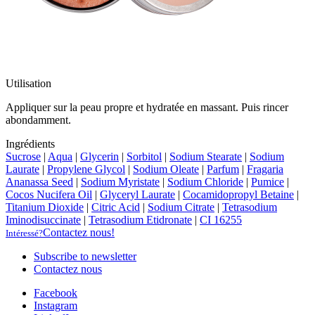
Utilisation
Appliquer sur la peau propre et hydratée en massant. Puis rincer
abondamment.
Ingrédients
Sucrose
|
Aqua
|
Glycerin
|
Sorbitol
|
Sodium Stearate
|
Sodium
Laurate
|
Propylene Glycol
|
Sodium Oleate
|
Parfum
|
Fragaria
Ananassa Seed
|
Sodium Myristate
|
Sodium Chloride
|
Pumice
|
Cocos Nucifera Oil
|
Glyceryl Laurate
|
Cocamidopropyl Betaine
|
Titanium Dioxide
|
Citric Acid
|
Sodium Citrate
|
Tetrasodium
Iminodisuccinate
|
Tetrasodium Etidronate
|
CI 16255
Contactez nous!
Intéressé?
Subscribe to newsletter
Contactez nous
Facebook
Instagram