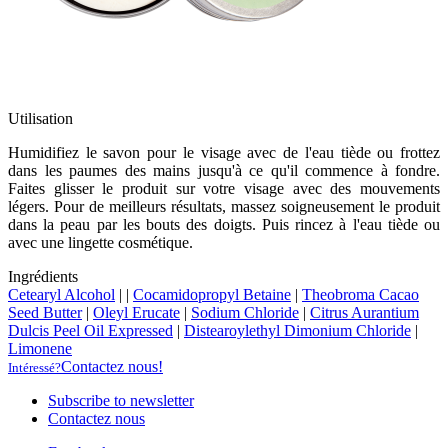
Utilisation
Humidifiez le savon pour le visage avec de l'eau tiède ou frottez
dans les paumes des mains jusqu'à ce qu'il commence à fondre.
Faites glisser le produit sur votre visage avec des mouvements
légers. Pour de meilleurs résultats, massez soigneusement le produit
dans la peau par les bouts des doigts. Puis rincez à l'eau tiède ou
avec une lingette cosmétique.
Ingrédients
Cetearyl Alcohol
|
|
Cocamidopropyl Betaine
|
Theobroma Cacao
Seed Butter
|
Oleyl Erucate
|
Sodium Chloride
|
Citrus Aurantium
Dulcis Peel Oil Expressed
|
Distearoylethyl Dimonium Chloride
|
Limonene
Contactez nous!
Intéressé?
Subscribe to newsletter
Contactez nous