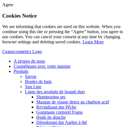
Agree
Cookies Notice
We are informing that cookies are used on this website. When you
continue using this site or pressing the “Agree” button, you agree to
use cookies. You can cancel your consent at any time by changing
browser settings and deleting saved cookies.
Learn More
Ceanocosmetics Logo
A propos de nous
Cosmétiques avec votre marque
Produits
Savon
Boules de bain
Sun Line
Ligne des produits de beauté durs
Shampooing sec
Masque de visage detox au charbon actif
Revitalisant dur Pêche
Gommage corporel Fraise
Huile de douche
Désodorant dur Aarbre à thé