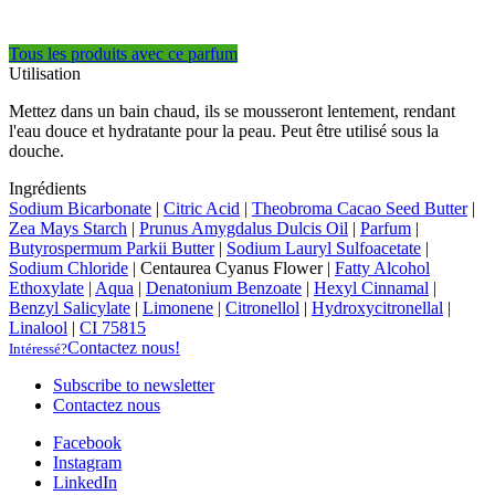
Tous les produits avec ce parfum
Utilisation
Mettez dans un bain chaud, ils se mousseront lentement, rendant
l'eau douce et hydratante pour la peau. Peut être utilisé sous la
douche.
Ingrédients
Sodium Bicarbonate
|
Citric Acid
|
Theobroma Cacao Seed Butter
|
Zea Mays Starch
|
Prunus Amygdalus Dulcis Oil
|
Parfum
|
Butyrospermum Parkii Butter
|
Sodium Lauryl Sulfoacetate
|
Sodium Chloride
|
Centaurea Cyanus Flower
|
Fatty Alcohol
Ethoxylate
|
Aqua
|
Denatonium Benzoate
|
Hexyl Cinnamal
|
Benzyl Salicylate
|
Limonene
|
Citronellol
|
Hydroxycitronellal
|
Linalool
|
CI 75815
Contactez nous!
Intéressé?
Subscribe to newsletter
Contactez nous
Facebook
Instagram
LinkedIn