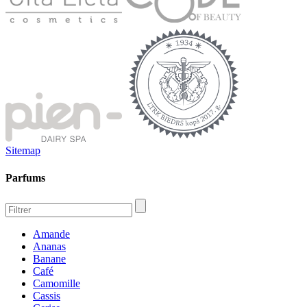
Sitemap
Parfums
Amande
Ananas
Banane
Café
Camomille
Cassis