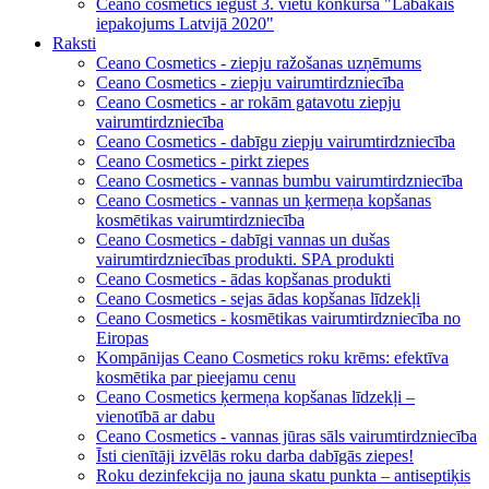
Ceano cosmetics iegūst 3. vietu konkursā "Labākais
iepakojums Latvijā 2020"
Raksti
Ceano Cosmetics - ziepju ražošanas uzņēmums
Ceano Cosmetics - ziepju vairumtirdzniecība
Ceano Сosmetics - ar rokām gatavotu ziepju
vairumtirdzniecība
Ceano Cosmetics - dabīgu ziepju vairumtirdzniecība
Ceano Cosmetics - pirkt ziepes
Ceano Cosmetics - vannas bumbu vairumtirdzniecība
Ceano Cosmetics - vannas un ķermeņa kopšanas
kosmētikas vairumtirdzniecība
Ceano Cosmetics - dabīgi vannas un dušas
vairumtirdzniecības produkti. SPA produkti
Ceano Cosmetics - ādas kopšanas produkti
Ceano Cosmetics - sejas ādas kopšanas līdzekļi
Ceano Cosmetics - kosmētikas vairumtirdzniecība no
Eiropas
Kompānijas Ceano Cosmetics roku krēms: efektīva
kosmētika par pieejamu cenu
Ceano Cosmetics ķermeņa kopšanas līdzekļi –
vienotībā ar dabu
Ceano Cosmetics - vannas jūras sāls vairumtirdzniecība
Īsti cienītāji izvēlās roku darba dabīgās ziepes!
Roku dezinfekcija no jauna skatu punkta – antiseptiķis