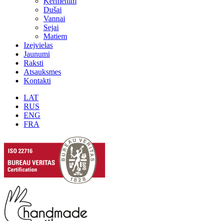
Ķermenim
Dušai
Vannai
Sejai
Matiem
Izejvielas
Jaunumi
Raksti
Atsauksmes
Kontakti
LAT
RUS
ENG
FRA