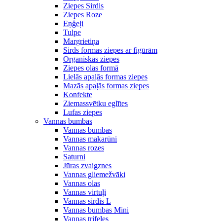
Ziepes Sirdis
Ziepes Roze
Eņģeļi
Tulpe
Margrietiņa
Sirds formas ziepes ar figūrām
Organiskās ziepes
Ziepes olas formā
Lielās apaļās formas ziepes
Mazās apaļās formas ziepes
Konfekte
Ziemassvētku eglītes
Lufas ziepes
Vannas bumbas
Vannas bumbas
Vannas makarūni
Vannas rozes
Saturni
Jūras zvaigznes
Vannas gliemežvāki
Vannas olas
Vannas virtuļi
Vannas sirdis L
Vannas bumbas Mini
Vannas trifeles