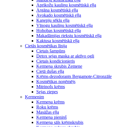
Aprikožu kauliņu kosmētiskā eļļa
Argāna kosmētiskā eļļa
Avokado kosmētiskā eļļa
Kaņepju sēklu eļļa
Vīnogu kauliņu kosmētiskā eļļa
Hohobas kosmētiskā eļļa
Makadāmijas riekstu kosmētiskā eļļa
Kaktusa kosmētiskā eļļa
Cietās kosmētikas līnija
Cietais šampūns
Detox sejas maska ar aktīvo ogli
Cietais kondicionieris
Ķermeņa skrubis Zemene
Cietā dušas eļļa
Krēms-dezodorants Bergamote-Citronzāle
Kosmētikas noņēmējs
Mitrinošs krēms
Sejas ziepes
Ķermenim
Ķermeņa krēms
Roku krēms
Masāžas eļļa
Ķermeņa pieniņš
Ķermeņa sāls krēmskrubis