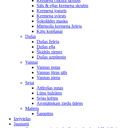
Ķermeņa cukura skrubis
Sāls & eļļas ķermeņa skrubis
Ķermeņa jogurts
Ķermeņa sviests
Šokolādes maska
Mitrinoša ķermeņa želeja
Kāju kopšanai
Dušai
Dušas želeja
Dušas eļļa
Šķidrās ziepes
Dušas uzpūtenis
Vannai
Vannas putas
Vannas jūras sāls
Vannas piens
Sejai
Attīrošas putas
Lūpu balzāms
Sejas krēms
Aromātiskais ziedu ūdens
Matiem
Šampūns
Izejvielas
Jaunumi