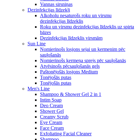
Vannas sirsniņas
Dezinfekcijas līdzekļi
Alkoholu nesaturošs roku un virsmu
dezinfekcijas līdzeklis
Roku un virsmu dezinfekcijas līdzeklis uz spirta
bāzes
Dezinfekcijas līdzeklis virsmām
Sun Line
Nomierinošs losjons sejai un ķermenim pēc
sauļošanās
Nomierinošs ķermeņa sprejs pēc sauļošanās
Atvēsinošs pēcsauļošanās gels
Paštonējošās losjons Medium
Tonējošās putas
Tonējošās putas
Men's Line
Shampoo & Shower Gel 2 in 1
Intim Soap
Deo Cream
Shower Gel
Creamy Scrub
Eye Cream
Face Cream
Exfoliating Facial Cleaner
Shampoo