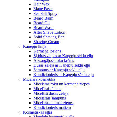
Hair Wax
Matte Paste
Sea Salt Spray
Beard Balm
Beard Oil
Beard Wash
After Shave Lotion
Solid Shaving Bar
Shaving Cream
Kaņepju līnija
Ķermeņa losjons
Šķidrās ziepes ar Kaņepju sēklu eļļu
Aizsargājošs roku krēms
Dušas želeja ar Kaņepju sēklu eļļu
Šampūns ar Kaņepju sēklu eļļu
Kondicionieris ar Kaņepju sēklu eļļu
Micelārā kosmētika
Micelārās roku un ķermeņa ziepes
Micelārais ūdens
Micelārā dušas želeja
Micelārais šampūns
Micelārās intīmās ziepes
Kondicionieris matiem
Kosmētiskās eļļas
Mandeļu kosmētiskā eļļa