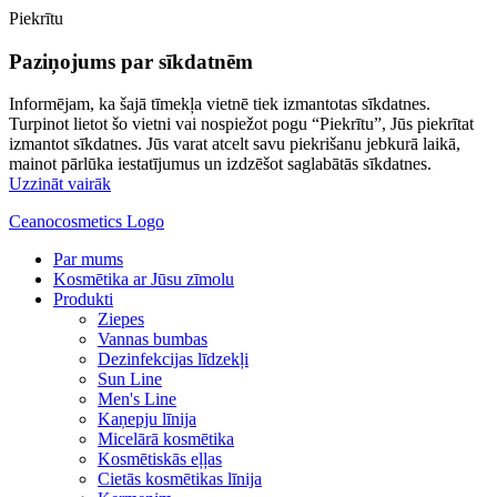
Piekrītu
Paziņojums par sīkdatnēm
Informējam, ka šajā tīmekļa vietnē tiek izmantotas sīkdatnes.
Turpinot lietot šo vietni vai nospiežot pogu “Piekrītu”, Jūs piekrītat
izmantot sīkdatnes. Jūs varat atcelt savu piekrišanu jebkurā laikā,
mainot pārlūka iestatījumus un izdzēšot saglabātās sīkdatnes.
Uzzināt vairāk
Ceanocosmetics Logo
Par mums
Kosmētika ar Jūsu zīmolu
Produkti
Ziepes
Vannas bumbas
Dezinfekcijas līdzekļi
Sun Line
Men's Line
Kaņepju līnija
Micelārā kosmētika
Kosmētiskās eļļas
Cietās kosmētikas līnija