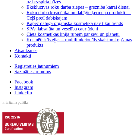
uz bezspirta bāzes
Ekskluzīvas roku darba ziepes – greznība katrai dienai
Roku darba kosmētika un dabīgie ķermeņa produkti —
Ceļš pretī dabiskajam
Kāpēc dabīgā organiskā kosmētika nav tikai trends
SPA: labsajūta un veselība caur ūdeni
Cietā kosmētikas līnija rūpēm par sevi un planētu
Kosmētiskās eļļas – multifunkcionāls skaistumkopšanas
produkts
Atsauksmes
Kontakti
Reģistrēties jaunumiem
Sazināties ar mums
Facebook
Instagram
LinkedIn
Privātuma politika