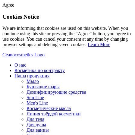
Agree
Cookies Notice
We are informing that cookies are used on this website. When you
continue using this site or pressing the “Agree” button, you agree to
use cookies. You can cancel your consent at any time by changing
browser settings and deleting saved cookies.
Learn More
Ceanocosmetics Logo
О нас
Косметика по контракту
Наша продукция
Мыло
Бурлящие шары
Дезинфицирующие средства
Sun Line
Men's Line
Косметические масла
Линия твёрдой косметики
Для тела
Для душа
Для ванны