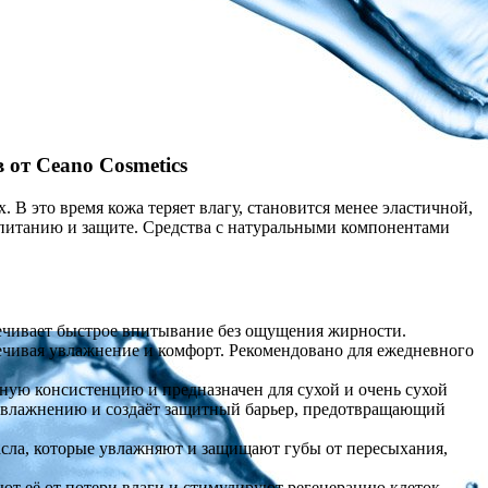
 от Ceano Cosmetics
В это время кожа теряет влагу, становится менее эластичной,
 питанию и защите. Средства с натуральными компонентами
спечивает быстрое впитывание без ощущения жирности.
ечивая увлажнение и комфорт. Рекомендовано для ежедневного
ную консистенцию и предназначен для сухой и очень сухой
т увлажнению и создаёт защитный барьер, предотвращающий
 масла, которые увлажняют и защищают губы от пересыхания,
ют её от потери влаги и стимулируют регенерацию клеток.