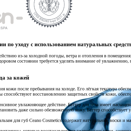
и по уходу с использованием натуральных средств
ствию из-за холодной погоды, ветра и отопления в помещениях. 
доровом состоянии требуется уделять внимание её увлажнению,
да за кожей
ния кожи после пребывания на холоде. Его лёгкая текстура обе
ты способствуют восстановлению защитных свойств кожи, обесп
нсивное увлажняющее действие. Баттер для тела имеет насыщен
становить даже сильно обезвоженную кожу. Баттер способствуе
 Бальзам для губ Ceano Cosmetics содержит натуральные воски и
 витамины, которые восстанавливают гидробаланс кожи, защища