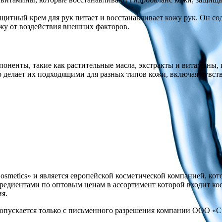
ащитный крем для рук питает и восстанавливает кожу рук. Он с
ожу от воздействия внешних факторов.
мпоненты, такие как растительные масла, экстракты и витамины
о делает их подходящими для разных типов кожи, включая чувст
Cosmetics» и является европейской косметической компанией, ко
диентами по оптовым ценам в ассортимент которой входит космет
ия.
опускается только с письменного разрешения компании ООО «Cita