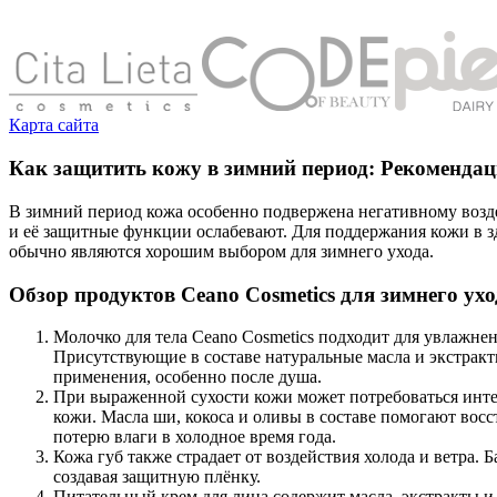
Карта сайта
Как защитить кожу в зимний период: Рекомендаци
В зимний период кожа особенно подвержена негативному воздей
и её защитные функции ослабевают. Для поддержания кожи в з
обычно являются хорошим выбором для зимнего ухода.
Обзор продуктов Ceano Cosmetics для зимнего ухо
Молочко для тела Ceano Cosmetics подходит для увлажне
Присутствующие в составе натуральные масла и экстрак
применения, особенно после душа.
При выраженной сухости кожи может потребоваться инте
кожи. Масла ши, кокоса и оливы в составе помогают вос
потерю влаги в холодное время года.
Кожа губ также страдает от воздействия холода и ветра.
создавая защитную плёнку.
Питательный крем для лица содержит масла, экстракты и