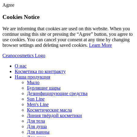
Agree
Cookies Notice
We are informing that cookies are used on this website. When you
continue using this site or pressing the “Agree” button, you agree to
use cookies. You can cancel your consent at any time by changing
browser settings and deleting saved cookies.
Learn More
Ceanocosmetics Logo
О нас
Косметика по контракту
Наша продукция
Мыло
Бурлящие шары
Дезинфицирующие средства
Sun Line
Men's Line
Косметические масла
Линия твёрдой косметики
Для тела
Для душа
Для ванны