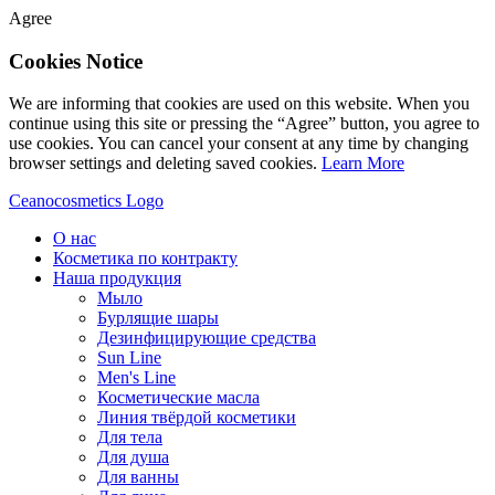
Agree
Cookies Notice
We are informing that cookies are used on this website. When you
continue using this site or pressing the “Agree” button, you agree to
use cookies. You can cancel your consent at any time by changing
browser settings and deleting saved cookies.
Learn More
Ceanocosmetics Logo
О нас
Косметика по контракту
Наша продукция
Мыло
Бурлящие шары
Дезинфицирующие средства
Sun Line
Men's Line
Косметические масла
Линия твёрдой косметики
Для тела
Для душа
Для ванны