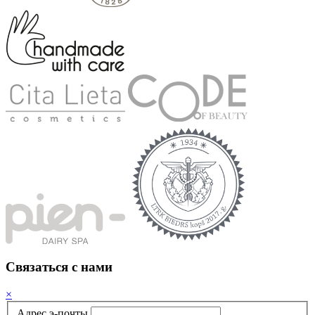
Cвязаться с нами
×
Адрес э-почты