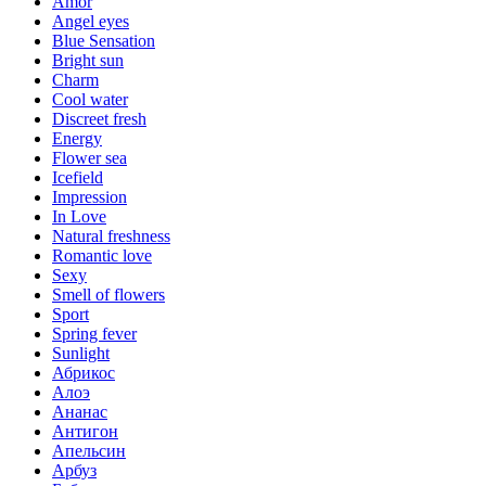
Amor
Angel eyes
Blue Sensation
Bright sun
Charm
Cool water
Discreet fresh
Energy
Flower sea
Icefield
Impression
In Love
Natural freshness
Romantic love
Sexy
Smell of flowers
Sport
Spring fever
Sunlight
Абрикос
Алоэ
Ананас
Антигон
Апельсин
Арбуз