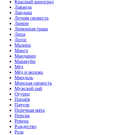
Красный виноград
Лаванда
Ландыш
Летняя свежесть
Лимон
Лимонная трава
Липа
Лотос
Малина
Манго
Мандарин
Маракуйи
Мёд
Мёд и молоко
Миндаль
Морская свежесть
Мужской рай
Огурец
Папайя
Пачули
Перечная мята
Персик
Ревень
Рождество
Роза