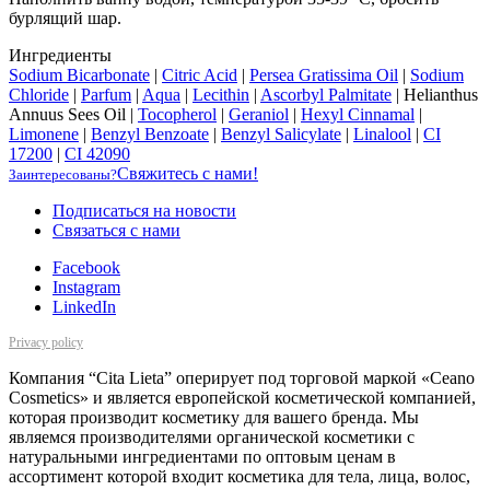
бурлящий шар.
Ингредиенты
Sodium Bicarbonate
|
Citric Acid
|
Persea Gratissima Oil
|
Sodium
Chloride
|
Parfum
|
Aqua
|
Lecithin
|
Ascorbyl Palmitate
|
Helianthus
Annuus Sees Oil
|
Tocopherol
|
Geraniol
|
Hexyl Cinnamal
|
Limonene
|
Benzyl Benzoate
|
Benzyl Salicylate
|
Linalool
|
CI
17200
|
CI 42090
Свяжитесь с нами!
Заинтересованы?
Подписаться на новости
Cвязаться с нами
Facebook
Instagram
LinkedIn
Privacy policy
Компания “Cita Lieta” оперирует под торговой маркой «Ceano
Cosmetics» и является европейской косметической компанией,
которая производит косметику для вашего бренда. Мы
являемся производителями органической косметики с
натуральными ингредиентами по оптовым ценам в
ассортимент которой входит косметика для тела, лица, волос,