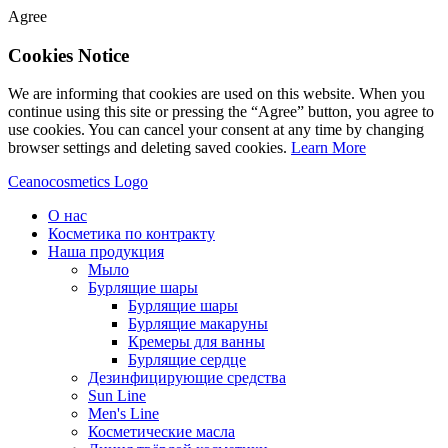
Agree
Cookies Notice
We are informing that cookies are used on this website. When you
continue using this site or pressing the “Agree” button, you agree to
use cookies. You can cancel your consent at any time by changing
browser settings and deleting saved cookies.
Learn More
Ceanocosmetics Logo
О нас
Косметика по контракту
Наша продукция
Мыло
Бурлящие шары
Бурлящие шары
Бурлящие макаруны
Кремеры для ванны
Бурлящие сердце
Дезинфицирующие средства
Sun Line
Men's Line
Косметические масла