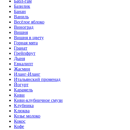
Бабл-гам
Базилик
Банан
Ваниль
Весёлое яблоко
Виноград
Вишня
Вишня в цвету
Горная мята
Гранат
Грейпфрут
Дыня
Евкалипт
Жасмин
Иланг-Иланг
Итальянский променад
Йогурт
Карамель
Киви
Киви-клубничное смузи
Клубника
Клюква
Козье молоко
Кокос
Кофе