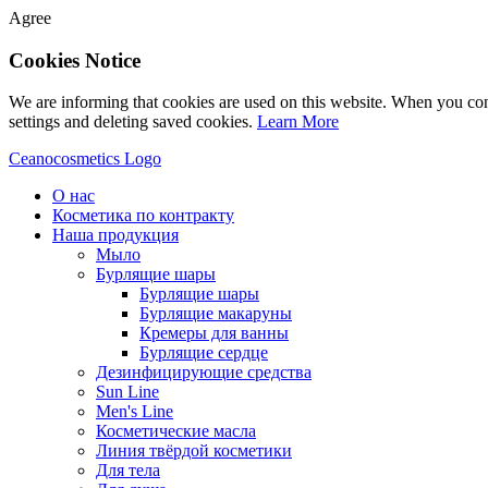
Agree
Cookies Notice
We are informing that cookies are used on this website. When you con
settings and deleting saved cookies.
Learn More
Ceanocosmetics Logo
О нас
Косметика по контракту
Наша продукция
Мыло
Бурлящие шары
Бурлящие шары
Бурлящие макаруны
Кремеры для ванны
Бурлящие сердце
Дезинфицирующие средства
Sun Line
Men's Line
Косметические масла
Линия твёрдой косметики
Для тела