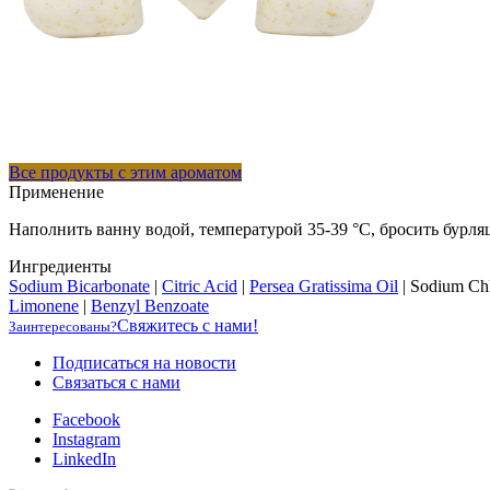
Все продукты с этим ароматом
Применение
Наполнить ванну водой, температурой 35-39 °C, бросить бурля
Ингредиенты
Sodium Bicarbonate
|
Citric Acid
|
Persea Gratissima Oil
|
Sodium Chl
Limonene
|
Benzyl Benzoate
Свяжитесь с нами!
Заинтересованы?
Подписаться на новости
Cвязаться с нами
Facebook
Instagram
LinkedIn