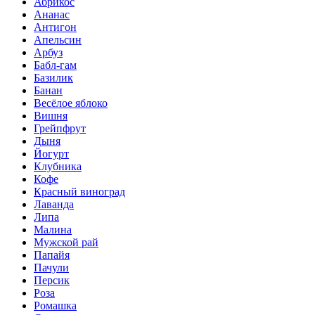
Абрикос
Ананас
Антигон
Апельсин
Арбуз
Бабл-гам
Базилик
Банан
Весёлое яблоко
Вишня
Грейпфрут
Дыня
Йогурт
Клубника
Кофе
Красный виноград
Лаванда
Липа
Малина
Мужской рай
Папайя
Пачули
Персик
Роза
Ромашка