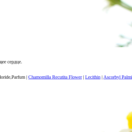
щee сердце.
oride,Parfum
|
Chamomilla Recutita Flower
|
Lecithin
|
Ascorbyl Palmi