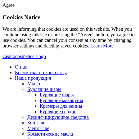
Agree
Cookies Notice
We are informing that cookies are used on this website. When you
continue using this site or pressing the “Agree” button, you agree to
use cookies. You can cancel your consent at any time by changing
browser settings and deleting saved cookies.
Learn More
Ceanocosmetics Logo
О нас
Косметика по контракту
Наша продукция
Мыло
Бурлящие шары
Бурлящие шары
Бурлящие макаруны
Кремеры для ванны
Бурлящие сердце
Дезинфицирующие средства
Sun Line
Men's Line
Косметические масла