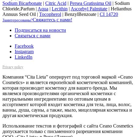
Sodium Bicarbonate
|
Citric Acid
|
Persea Gratissima Oil
|
Sodium
Chloride,Parfum
|
Aqua
|
Lecithin
|
Ascorbyl Palmitate
|
Helianthus
Annuus Seed Oil
|
Tocopherol
|
BenzylBenzoate
|
CI 14720
Свяжитесь с нами!
Заинтересованы?
Подписаться на новости
Cвязаться с нами
Facebook
Instagram
LinkedIn
Privacy policy
Компания “Cita Lieta” оперирует под торговой маркой «Ceano
Cosmetics» и является европейской косметической компанией,
которая производит косметику для вашего бренда. Мы
являемся производителями органической косметики с
натуральными ингредиентами по оптовым ценам в
ассортимент которой входит косметика для тела, лица, волос,
ванны, душа, сауны, а также, мыло, мицеллярная косметика и
другая косметическая продукция.
Использование текстов и фотографий с сайта Ceano Cosmetics
допускается только с письменного разрешения компании
ООО «Cita Lieta» в Риге (Латвия).