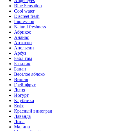
Angel eyes
Blue Sensation
Cool water
Discreet fresh
Impression
Natural freshness
Абрикос
Ананас
Антигон
Апельсин
Арбуз
Бабл-гам
Базилик
Банан
Весёлое яблоко
Вишня
Грейпфрут
Дыня
Йогурт
Клубника
Кофе
Красный виноград
Лаванда
Липа
Малина