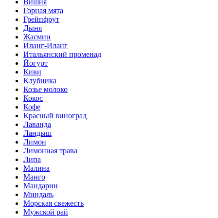
Вишня
Горная мята
Грейпфрут
Дыня
Жасмин
Иланг-Иланг
Итальянский променад
Йогурт
Киви
Клубника
Козье молоко
Кокос
Кофе
Красный виноград
Лаванда
Ландыш
Лимон
Лимонная трава
Липа
Малина
Манго
Мандарин
Миндаль
Морская свежесть
Мужской рай