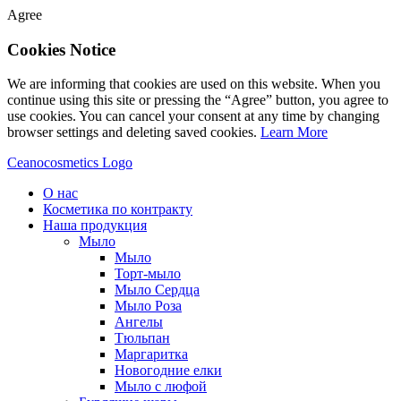
Agree
Cookies Notice
We are informing that cookies are used on this website. When you
continue using this site or pressing the “Agree” button, you agree to
use cookies. You can cancel your consent at any time by changing
browser settings and deleting saved cookies.
Learn More
Ceanocosmetics Logo
О нас
Косметика по контракту
Наша продукция
Мыло
Мыло
Торт-мыло
Мыло Сердца
Мыло Роза
Aнгелы
Tюльпан
Mаргаритка
Новогодние елки
Мыло с люфой