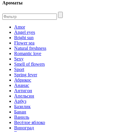
Ароматы
Amor
Angel eyes
Bright sun
Flower sea
Natural freshness
Romantic love
Sexy
Smell of flowers
Sport
Spring fever
Абрикос
Ананас
Антигон
Апельсин
Арбуз
Базилик
Банан
Ваниль
Весёлое яблоко
Виноград