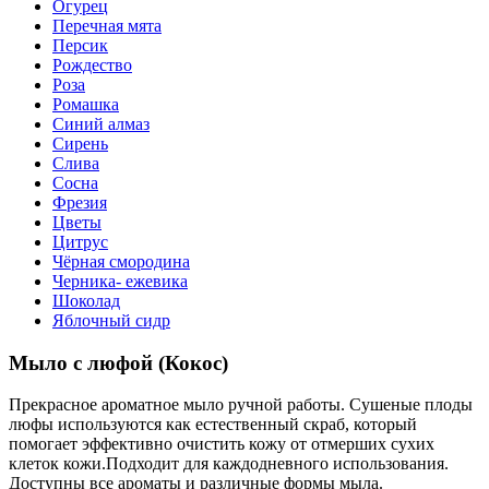
Огурец
Перечная мята
Персик
Рождество
Роза
Ромашка
Синий алмаз
Сирень
Слива
Сосна
Фрезия
Цветы
Цитрус
Чёрная смородина
Черника- ежевика
Шоколад
Яблочный сидр
Мыло с люфой (Кокос)
Прекрасное ароматное мыло ручной работы. Сушеные плоды
люфы используются как естественный скраб, который
помогает эффективно очистить кожу от отмерших сухих
клеток кожи.Подходит для каждодневного использования.
Доступны все ароматы и различные формы мыла.