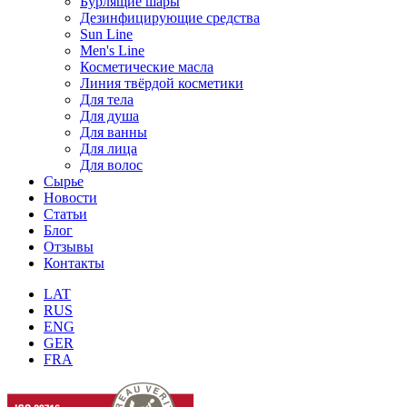
Бурлящие шары
Дезинфицирующие средства
Sun Line
Men's Line
Косметические масла
Линия твёрдой косметики
Для тела
Для душа
Для ванны
Для лица
Для волос
Сырье
Новости
Статьи
Блог
Отзывы
Контакты
LAT
RUS
ENG
GER
FRA