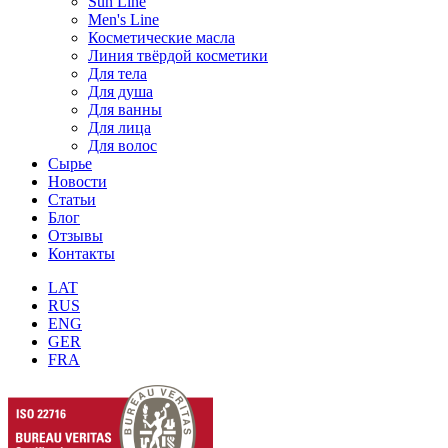
Sun Line
Men's Line
Косметические масла
Линия твёрдой косметики
Для тела
Для душа
Для ванны
Для лица
Для волос
Сырье
Новости
Статьи
Блог
Отзывы
Контакты
LAT
RUS
ENG
GER
FRA