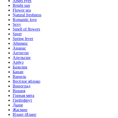
Angel eyes
Bright sun
Flower sea
Natural freshness
Romantic love
Sexy
Smell of flowers
Sport
Spring fever
Абрикос
Ананас
Антигон
Апельсин
Арбуз
Базилик
Банан
Ваниль
Весёлое яблоко
Виноград
Вишня
Горная мята
Грейпфрут
Дыня
Жасмин
Иланг-Иланг