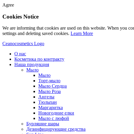
Agree
Cookies Notice
We are informing that cookies are used on this website. When you con
settings and deleting saved cookies.
Learn More
Ceanocosmetics Logo
О нас
Косметика по контракту
Наша продукция
Мыло
Мыло
Торт-мыло
Мыло Сердца
Мыло Роза
Aнгелы
Tюльпан
Mаргаритка
Новогодние елки
Мыло с люфой
Бурлящие шары
Дезинфицирующие средства