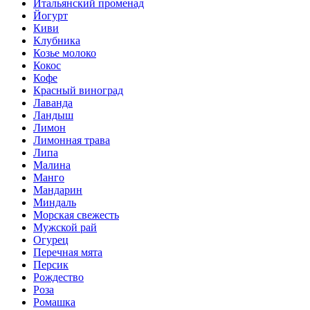
Итальянский променад
Йогурт
Киви
Клубника
Козье молоко
Кокос
Кофе
Красный виноград
Лаванда
Ландыш
Лимон
Лимонная трава
Липа
Малина
Манго
Мандарин
Миндаль
Морская свежесть
Мужской рай
Огурец
Перечная мята
Персик
Рождество
Роза
Ромашка