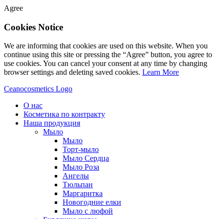
Agree
Cookies Notice
We are informing that cookies are used on this website. When you
continue using this site or pressing the “Agree” button, you agree to
use cookies. You can cancel your consent at any time by changing
browser settings and deleting saved cookies.
Learn More
Ceanocosmetics Logo
О нас
Косметика по контракту
Наша продукция
Мыло
Мыло
Торт-мыло
Мыло Сердца
Мыло Роза
Aнгелы
Tюльпан
Mаргаритка
Новогодние елки
Мыло с люфой