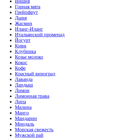
Вишня
Горная мята
Грейпфрут
Дыня
Жасмин
Иланг-Иланг
Итальянский променад
Йогурт
Киви
Клубника
Козье молоко
Кокос
Кофе
Красный виноград
Лаванда
Ландыш
Лимон
Лимонная трава
Липа
Малина
Манго
Мандарин
Миндаль
Морская свежесть
Мужской рай