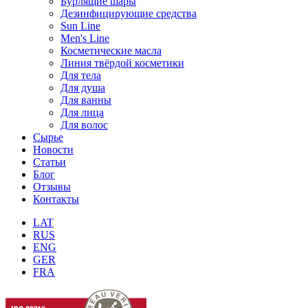
Бурлящие шары
Дезинфицирующие средства
Sun Line
Men's Line
Косметические масла
Линия твёрдой косметики
Для тела
Для душа
Для ванны
Для лица
Для волос
Сырье
Новости
Статьи
Блог
Отзывы
Контакты
LAT
RUS
ENG
GER
FRA