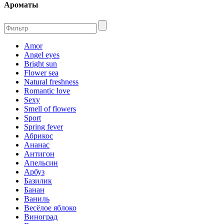
Ароматы
Amor
Angel eyes
Bright sun
Flower sea
Natural freshness
Romantic love
Sexy
Smell of flowers
Sport
Spring fever
Абрикос
Ананас
Антигон
Апельсин
Арбуз
Базилик
Банан
Ваниль
Весёлое яблоко
Виноград