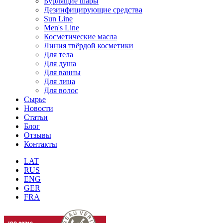
Бурлящие шары
Дезинфицирующие средства
Sun Line
Men's Line
Косметические масла
Линия твёрдой косметики
Для тела
Для душа
Для ванны
Для лица
Для волос
Сырье
Новости
Статьи
Блог
Отзывы
Контакты
LAT
RUS
ENG
GER
FRA