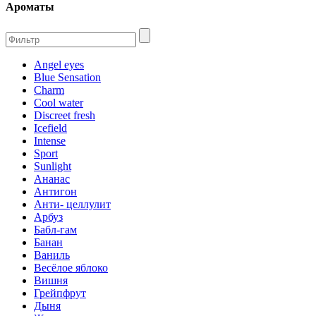
Ароматы
Angel eyes
Blue Sensation
Charm
Cool water
Discreet fresh
Icefield
Intense
Sport
Sunlight
Ананас
Антигон
Анти- целлулит
Арбуз
Бабл-гам
Банан
Ваниль
Весёлое яблоко
Вишня
Грейпфрут
Дыня