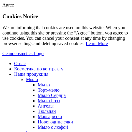
Agree
Cookies Notice
We are informing that cookies are used on this website. When you
continue using this site or pressing the “Agree” button, you agree to
use cookies. You can cancel your consent at any time by changing
browser settings and deleting saved cookies.
Learn More
Ceanocosmetics Logo
О нас
Косметика по контракту
Наша продукция
Мыло
Мыло
Торт-мыло
Мыло Сердца
Мыло Роза
Aнгелы
Tюльпан
Mаргаритка
Новогодние елки
Мыло с люфой