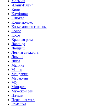
Жасмин
Иланг-Иланг
Киви
Клубника
Клюква
Козье молоко
Козье молоко с овсом
Кокос
Кофе
Красная роза
Лаванда
Ландыш
Летняя свежесть
Лимон
Липа
Малина
Манго
Мандарин
Маракуйи
Мёд
Миндаль
Мужской рай
Пачули
Перечная мята
Ромашка