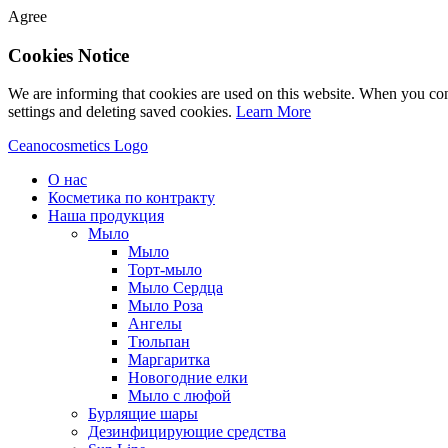
Agree
Cookies Notice
We are informing that cookies are used on this website. When you con
settings and deleting saved cookies.
Learn More
Ceanocosmetics Logo
О нас
Косметика по контракту
Наша продукция
Мыло
Мыло
Торт-мыло
Мыло Сердца
Мыло Роза
Aнгелы
Tюльпан
Mаргаритка
Новогодние елки
Мыло с люфой
Бурлящие шары
Дезинфицирующие средства