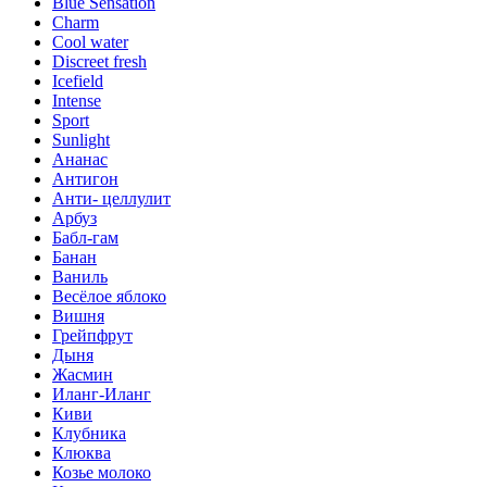
Blue Sensation
Charm
Cool water
Discreet fresh
Icefield
Intense
Sport
Sunlight
Ананас
Антигон
Анти- целлулит
Арбуз
Бабл-гам
Банан
Ваниль
Весёлое яблоко
Вишня
Грейпфрут
Дыня
Жасмин
Иланг-Иланг
Киви
Клубника
Клюква
Козье молоко