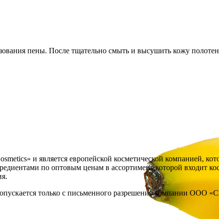
ования пены. После тщательно смыть и высушить кожу полотен
Cosmetics» и является европейской косметической компанией, ко
диентами по оптовым ценам в ассортимент которой входит космет
ия.
опускается только с письменного разрешения компании ООО «Cita