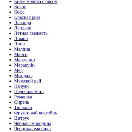
Козье молоко с овсом
Кокос
Кофе
Красная роза
Лаванда
Ландыш
Летняя свежесть
Лимон
Липа
Малина
Манго
Мандарин
Маракуйи
Мёд
Миндаль
Мужской рай
Пачули
Перечная мята
Ромашка
Сирень
Тюльпан
Фруктовый коктейль
Цитрус
Чёрная смородина
Черника- ежевика