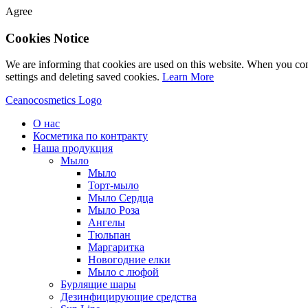
Agree
Cookies Notice
We are informing that cookies are used on this website. When you con
settings and deleting saved cookies.
Learn More
Ceanocosmetics Logo
О нас
Косметика по контракту
Наша продукция
Мыло
Мыло
Торт-мыло
Мыло Сердца
Мыло Роза
Aнгелы
Tюльпан
Mаргаритка
Новогодние елки
Мыло с люфой
Бурлящие шары
Дезинфицирующие средства