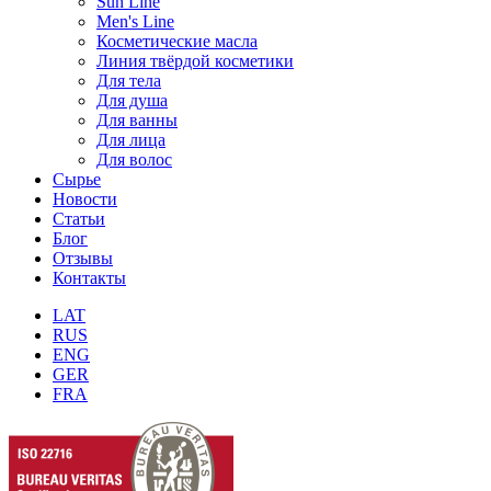
Sun Line
Men's Line
Косметические масла
Линия твёрдой косметики
Для тела
Для душа
Для ванны
Для лица
Для волос
Сырье
Новости
Статьи
Блог
Отзывы
Контакты
LAT
RUS
ENG
GER
FRA