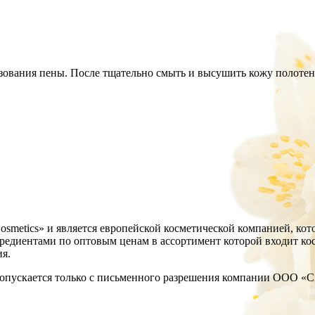
ования пены. После тщательно смыть и высушить кожу полотен
Cosmetics» и является европейской косметической компанией, ко
диентами по оптовым ценам в ассортимент которой входит космет
ия.
опускается только с письменного разрешения компании ООО «Cita