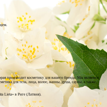
цем.
торая производит косметику для вашего бренда. Мы являемся
ика для тела, лица, волос, ванны, душа, сауны, а также,
 Lieta» в Риге (Латвия).