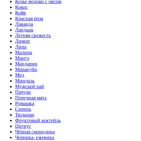
Козье молоко с овсом
Кокос
Кофе
Красная роза
Лаванда
Ландыш
Летняя свежесть
Лимон
Липа
Малина
Манго
Мандарин
Маракуйи
Мёд
Миндаль
Мужской рай
Пачули
Перечная мята
Ромашка
Сирень
Тюльпан
Фруктовый коктейль
Цитрус
Чёрная смородина
Черника- ежевика