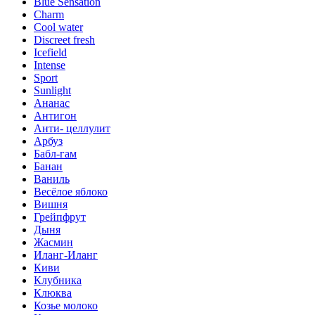
Blue Sensation
Charm
Cool water
Discreet fresh
Icefield
Intense
Sport
Sunlight
Ананас
Антигон
Анти- целлулит
Арбуз
Бабл-гам
Банан
Ваниль
Весёлое яблоко
Вишня
Грейпфрут
Дыня
Жасмин
Иланг-Иланг
Киви
Клубника
Клюква
Козье молоко