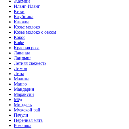
Жасмин
Иланг-Иланг
Киви
Клубника
Клюква
Козье молоко
Козье молоко с овсом
Кокос
Кофе
Красная роза
Лаванда
Ландыш
Летняя свежесть
Лимон
Липа
Малина
Манго
Мандарин
Маракуйи
Мёд
Миндаль
Мужской рай
Пачули
Перечная мята
Ромашка