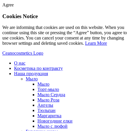
Agree
Cookies Notice
We are informing that cookies are used on this website. When you
continue using this site or pressing the “Agree” button, you agree to
use cookies. You can cancel your consent at any time by changing
browser settings and deleting saved cookies.
Learn More
Ceanocosmetics Logo
О нас
Косметика по контракту
Наша продукция
Мыло
Мыло
Торт-мыло
Мыло Сердца
Мыло Роза
Aнгелы
Tюльпан
Mаргаритка
Новогодние елки
Мыло с люфой