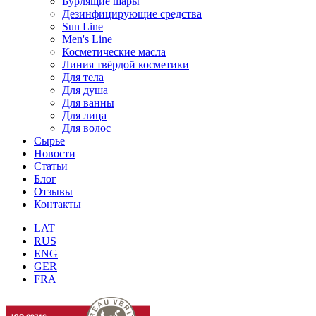
Бурлящие шары
Дезинфицирующие средства
Sun Line
Men's Line
Косметические масла
Линия твёрдой косметики
Для тела
Для душа
Для ванны
Для лица
Для волос
Сырье
Новости
Статьи
Блог
Отзывы
Контакты
LAT
RUS
ENG
GER
FRA