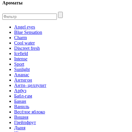
Ароматы
Angel eyes
Blue Sensation
Charm
Cool water
Discreet fresh
Icefield
Intense
Sport
Sunlight
Ананас
Антигон
Анти- целлулит
Арбуз
Бабл-гам
Банан
Ваниль
Весёлое яблоко
Вишня
Грейпфрут
Дыня