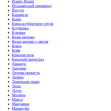
Иланг-Иланг
Итальянский променад
Йогурт
Карамель
Киви
Киви-клубничное смузи
Клубника
Клюква
Козье молоко
Козье молоко с овсом
Кокос
Кофе
Красная роза
Красный виноград
Лаванда
Ландыш
Летняя свежесть
Лимон
Лимонная трава
Липа
Лотос
Малина
Манго
Мандарин
Маракуйи