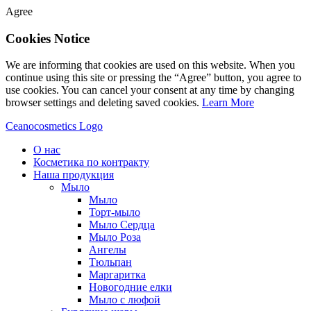
Agree
Cookies Notice
We are informing that cookies are used on this website. When you
continue using this site or pressing the “Agree” button, you agree to
use cookies. You can cancel your consent at any time by changing
browser settings and deleting saved cookies.
Learn More
Ceanocosmetics Logo
О нас
Косметика по контракту
Наша продукция
Мыло
Мыло
Торт-мыло
Мыло Сердца
Мыло Роза
Aнгелы
Tюльпан
Mаргаритка
Новогодние елки
Мыло с люфой