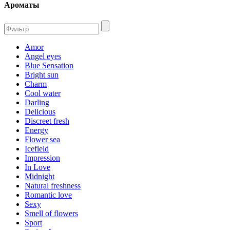
Ароматы
Amor
Angel eyes
Blue Sensation
Bright sun
Charm
Cool water
Darling
Delicious
Discreet fresh
Energy
Flower sea
Icefield
Impression
In Love
Midnight
Natural freshness
Romantic love
Sexy
Smell of flowers
Sport