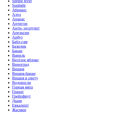
Spring fever
Sunlight
Абрикос
Алоэ
Ананас
Антигон
Анти- целлулит
Апельсин
Арбуз
Бабл-гам
Базилик
Банан
Ваниль
Весёлое яблоко
Виноград
Вишня
Вишня-банан
Вишня в цвету
Водоросли
Горная мята
Гранат
Грейпфрут
Дыня
Евкалипт
Жасмин