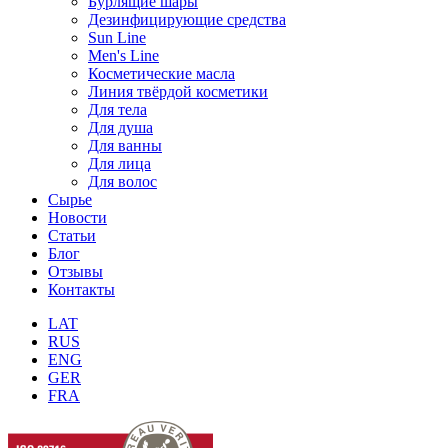
Бурлящие шары
Дезинфицирующие средства
Sun Line
Men's Line
Косметические масла
Линия твёрдой косметики
Для тела
Для душа
Для ванны
Для лица
Для волос
Сырье
Новости
Статьи
Блог
Отзывы
Контакты
LAT
RUS
ENG
GER
FRA