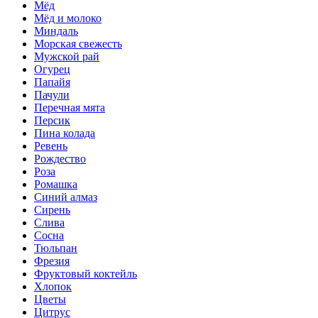
Мёд
Мёд и молоко
Миндаль
Морская свежесть
Мужской рай
Огурец
Папайя
Пачули
Перечная мята
Персик
Пина колада
Ревень
Рождество
Роза
Ромашка
Синий алмаз
Сирень
Слива
Сосна
Тюльпан
Фрезия
Фруктовый коктейль
Хлопок
Цветы
Цитрус