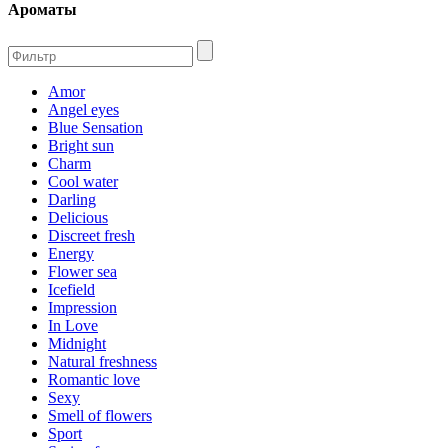
Ароматы
Amor
Angel eyes
Blue Sensation
Bright sun
Charm
Cool water
Darling
Delicious
Discreet fresh
Energy
Flower sea
Icefield
Impression
In Love
Midnight
Natural freshness
Romantic love
Sexy
Smell of flowers
Sport