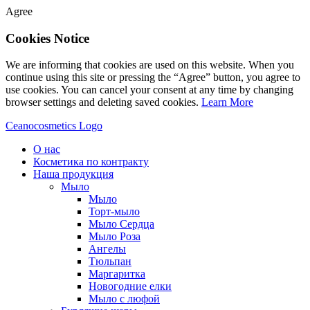
Agree
Cookies Notice
We are informing that cookies are used on this website. When you
continue using this site or pressing the “Agree” button, you agree to
use cookies. You can cancel your consent at any time by changing
browser settings and deleting saved cookies.
Learn More
Ceanocosmetics Logo
О нас
Косметика по контракту
Наша продукция
Мыло
Мыло
Торт-мыло
Мыло Сердца
Мыло Роза
Aнгелы
Tюльпан
Mаргаритка
Новогодние елки
Мыло с люфой