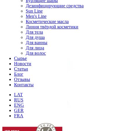
Бурлящие шары
Дезинфицирующие средства
Sun Line
Men's Line
Косметические масла
Линия твёрдой косметики
Для тела
Для душа
Для ванны
Для лица
Для волос
Сырье
Новости
Статьи
Блог
Отзывы
Контакты
LAT
RUS
ENG
GER
FRA