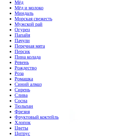
Мёд
Мёд и молоко
Миндаль
Морская свежесть
Мужской рай
Огурец
Папайя
Пачули
Перечная мята
Персик
Пина колада
Ревень
Рождество
Роза
Ромашка
Синий алмаз
Сирень
Слива
Сосна
Тюльпан
Фрезия
Фруктовый коктейль
Хлопок
Цветы
Цитрус