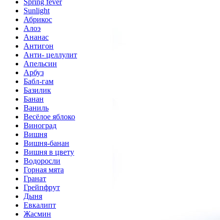
Spring fever
Sunlight
Абрикос
Алоэ
Ананас
Антигон
Анти- целлулит
Апельсин
Арбуз
Бабл-гам
Базилик
Банан
Ваниль
Весёлое яблоко
Виноград
Вишня
Вишня-банан
Вишня в цвету
Водоросли
Горная мята
Гранат
Грейпфрут
Дыня
Евкалипт
Жасмин