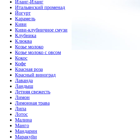
Иланг-Иланг
Итальянский променад
Йогурт
Карамель
Киви
Киви-клубничное смузи
Клубника
Клюква
Козье молоко
Козье молоко с овсом
Кокос
Кофе
Красная роза
Красный виноград
Лаванда
Ландыш
Летняя свежесть
Лимон
Лимонная трава
Липа
Лотос
Малина
Манго
Мандарин
Маракуйи