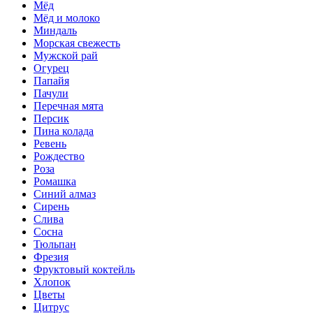
Мёд
Мёд и молоко
Миндаль
Морская свежесть
Мужской рай
Огурец
Папайя
Пачули
Перечная мята
Персик
Пина колада
Ревень
Рождество
Роза
Ромашка
Синий алмаз
Сирень
Слива
Сосна
Тюльпан
Фрезия
Фруктовый коктейль
Хлопок
Цветы
Цитрус