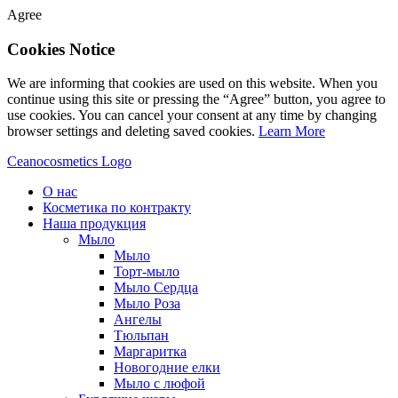
Agree
Cookies Notice
We are informing that cookies are used on this website. When you
continue using this site or pressing the “Agree” button, you agree to
use cookies. You can cancel your consent at any time by changing
browser settings and deleting saved cookies.
Learn More
Ceanocosmetics Logo
О нас
Косметика по контракту
Наша продукция
Мыло
Мыло
Торт-мыло
Мыло Сердца
Мыло Роза
Aнгелы
Tюльпан
Mаргаритка
Новогодние елки
Мыло с люфой