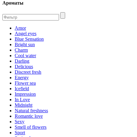
Ароматы
Amor
Angel eyes
Blue Sensation
Bright sun
Charm
Cool water
Darling
Delicious
Discreet fresh
Energy
Flower sea
Icefield
Impression
In Love
Midnight
Natural freshness
Romantic love
Sexy
Smell of flowers
Sport