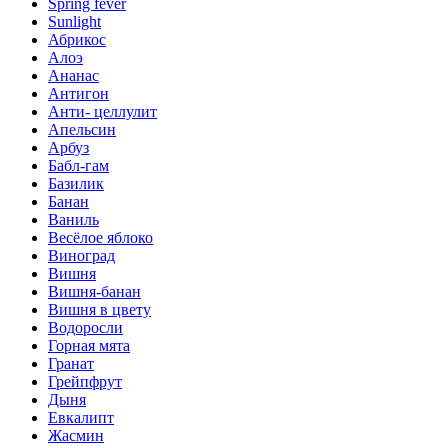
Spring fever
Sunlight
Абрикос
Алоэ
Ананас
Антигон
Анти- целлулит
Апельсин
Арбуз
Бабл-гам
Базилик
Банан
Ваниль
Весёлое яблоко
Виноград
Вишня
Вишня-банан
Вишня в цвету
Водоросли
Горная мята
Гранат
Грейпфрут
Дыня
Евкалипт
Жасмин