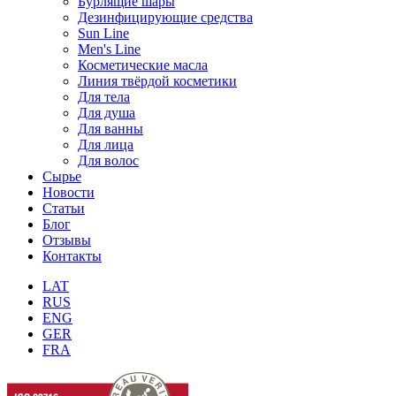
Бурлящие шары
Дезинфицирующие средства
Sun Line
Men's Line
Косметические масла
Линия твёрдой косметики
Для тела
Для душа
Для ванны
Для лица
Для волос
Сырье
Новости
Статьи
Блог
Отзывы
Контакты
LAT
RUS
ENG
GER
FRA