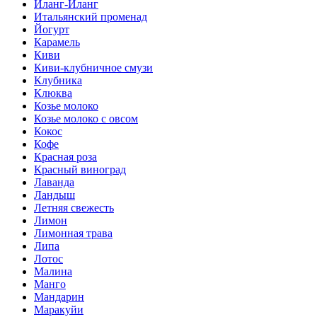
Иланг-Иланг
Итальянский променад
Йогурт
Карамель
Киви
Киви-клубничное смузи
Клубника
Клюква
Козье молоко
Козье молоко с овсом
Кокос
Кофе
Красная роза
Красный виноград
Лаванда
Ландыш
Летняя свежесть
Лимон
Лимонная трава
Липа
Лотос
Малина
Манго
Мандарин
Маракуйи