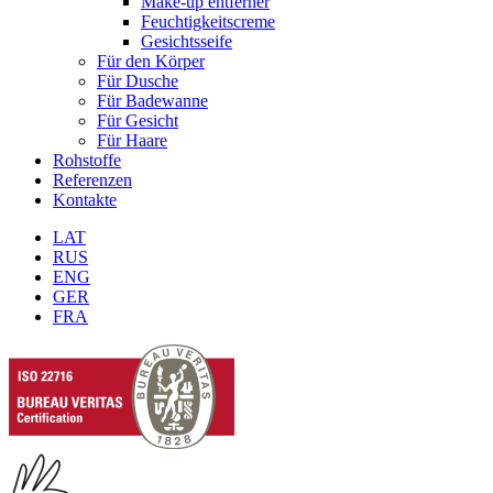
Make-up entferner
Feuchtigkeitscreme
Gesichtsseife
Für den Körper
Für Dusche
Für Badewanne
Für Gesicht
Für Haare
Rohstoffe
Referenzen
Kontakte
LAT
RUS
ENG
GER
FRA