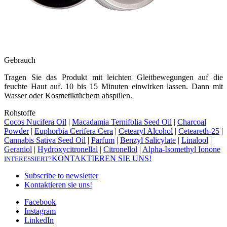
Gebrauch
Tragen Sie das Produkt mit leichten Gleitbewegungen auf die
feuchte Haut auf. 10 bis 15 Minuten einwirken lassen. Dann mit
Wasser oder Kosmetiktüchern abspülen.
Rohstoffe
Cocos Nucifera Oil
|
Macadamia Ternifolia Seed Oil
|
Charcoal
Powder
|
Euphorbia Cerifera Cera
|
Cetearyl Alcohol
|
Ceteareth-25
|
Cannabis Sativa Seed Oil
|
Parfum
|
Benzyl Salicylate
|
Linalool
|
Geraniol
|
Hydroxycitronellal
|
Citronellol
|
Alpha-Isomethyl Ionone
KONTAKTIEREN SIE UNS!
INTERESSIERT?
Subscribe to newsletter
Kontaktieren sie uns!
Facebook
Instagram
LinkedIn