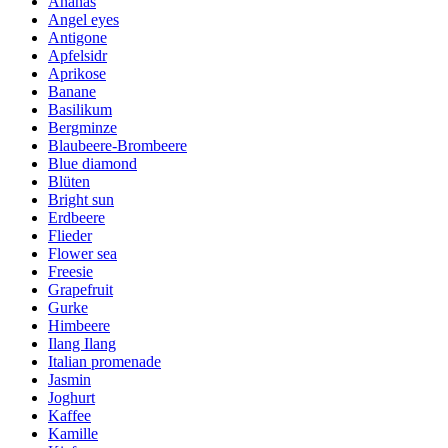
Ananas
Angel eyes
Antigone
Apfelsidr
Aprikose
Banane
Basilikum
Bergminze
Blaubeere-Brombeere
Blue diamond
Blüten
Bright sun
Erdbeere
Flieder
Flower sea
Freesie
Grapefruit
Gurke
Himbeere
Ilang Ilang
Italian promenade
Jasmin
Joghurt
Kaffee
Kamille