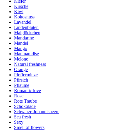
Kiefer
Kirsche
Kiwi
Kokosnuss
Lavandel
Lindenblüten
Maiglöckchen
Mandarine
Mandel
Mango
Man paradise
Melone
Natural freshness
Orange
Pfefferminze
Pfirsich
Pflaume
Romantic love
Rose
Rote Traube
Schokolade
Schwarze Johannisbeere
Sea fresh
Sexy
Smell of flowers