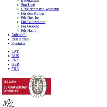
Badekugeln
Sun Line
Linie der festen kosmetik
Für den Körper
Für Dusche
Für Badewanne
Für Gesicht
Für Haare
Rohstoffe
Referenzen
Kontakte
LAT
RUS
ENG
GER
FRA