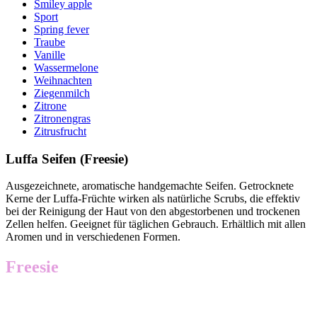
Smiley apple
Sport
Spring fever
Traube
Vanille
Wassermelone
Weihnachten
Ziegenmilch
Zitrone
Zitronengras
Zitrusfrucht
Luffa Seifen (Freesie)
Ausgezeichnete, aromatische handgemachte Seifen. Getrocknete
Kerne der Luffa-Früchte wirken als natürliche Scrubs, die effektiv
bei der Reinigung der Haut von den abgestorbenen und trockenen
Zellen helfen. Geeignet für täglichen Gebrauch. Erhältlich mit allen
Aromen und in verschiedenen Formen.
Freesie