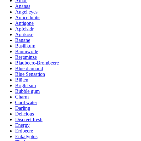
Amor
Ananas
Angel eyes
Anticellulitis
Antigone
Apfelsidr
Aprikose
Banane
Basilikum
Baumwolle
Bergminze
Blaubeere-Brombeere
Blue diamond
Blue Sensation
Blüten
Bright sun
Bubble gum
Charm
Cool water
Darling
Delicious
Discreet fresh
Energy
Erdbeere
Eukalyptus