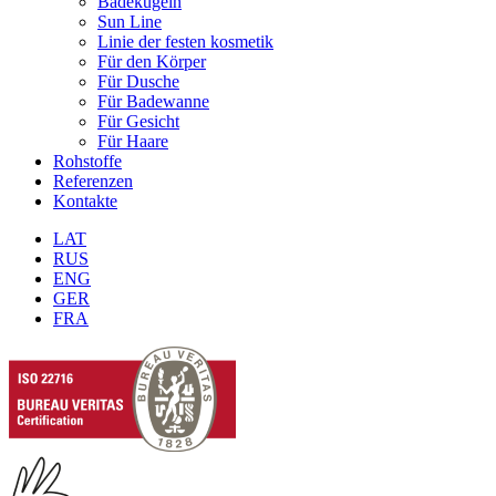
Badekugeln
Sun Line
Linie der festen kosmetik
Für den Körper
Für Dusche
Für Badewanne
Für Gesicht
Für Haare
Rohstoffe
Referenzen
Kontakte
LAT
RUS
ENG
GER
FRA