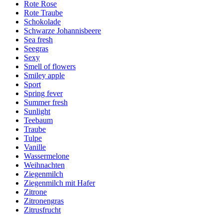
Rote Rose
Rote Traube
Schokolade
Schwarze Johannisbeere
Sea fresh
Seegras
Sexy
Smell of flowers
Smiley apple
Sport
Spring fever
Summer fresh
Sunlight
Teebaum
Traube
Tulpe
Vanille
Wassermelone
Weihnachten
Ziegenmilch
Ziegenmilch mit Hafer
Zitrone
Zitronengras
Zitrusfrucht