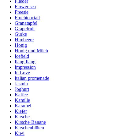
Flieder
Flower sea
Freesie
Fruchtcoctail
Granatapfel
Grapefruit
Gurke
Himbeere
Honig
Honig und Milch
Icefield
Ilang Ilang
Impression
In Love
Italian promenade
Jasmin
Joghurt
Kaffee
Kamille
Karamel
Kiefer
Kirsche
Kirsche-Banane
Kirschenblüten
Kiwi