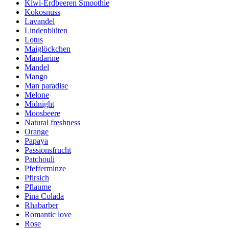
Kiwi-Erdbeeren Smoothie
Kokosnuss
Lavandel
Lindenblüten
Lotus
Maiglöckchen
Mandarine
Mandel
Mango
Man paradise
Melone
Midnight
Moosbeere
Natural freshness
Orange
Papaya
Passionsfrucht
Patchouli
Pfefferminze
Pfirsich
Pflaume
Pina Colada
Rhabarber
Romantic love
Rose