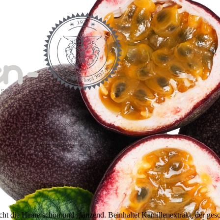
t die Haare schön und glänzend. Beinhaltet Kamillenextrakt, der gesc