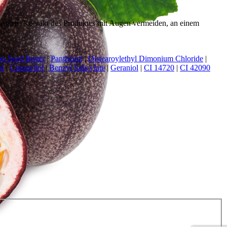
spülen. Kontakt des Produktes mit Augen vermeiden, an einem
o Seed Butter
|
Panthenol
|
Distearoylethyl Dimonium Chloride
|
ol
|
Citronellol
|
Benzyl Salicylate
|
Geraniol
|
CI 14720
|
CI 42090