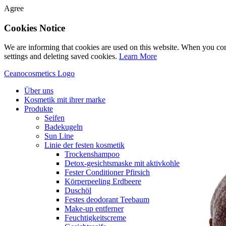
Agree
Cookies Notice
We are informing that cookies are used on this website. When you con
settings and deleting saved cookies.
Learn More
Ceanocosmetics Logo
Über uns
Kosmetik mit ihrer marke
Produkte
Seifen
Badekugeln
Sun Line
Linie der festen kosmetik
Trockenshampoo
Detox-gesichtsmaske mit aktivkohle
Fester Conditioner Pfirsich
Körperpeeling Erdbeere
Duschöl
Festes deodorant Teebaum
Make-up entferner
Feuchtigkeitscreme