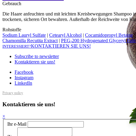
Gebrauch
Die Haare anfeuchten und mit leichten Kreisbewegungen Shampoo in 
trockenen, sicheren Ort bewahren. Außerhalb der Reichweite von Kin
Rohstoffe
Sodium Lauryl Sulfate
|
Cetearyl Alcohol
|
Cocamidopropyl Betaine
|
Chamomilla Recutita Extract
|
PEG-200 Hydrogenated Glyceryl Palm
KONTAKTIEREN SIE UNS!
INTERESSIERT?
Subscribe to newsletter
Kontaktieren sie uns!
Facebook
Instagram
LinkedIn
Privacy policy
Kontaktieren sie uns!
×
Ihr e-Mail