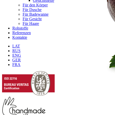
Gesichtsseife
Für den Körper
Für Dusche
Für Badewanne
Für Gesicht
Für Haare
Rohstoffe
Referenzen
Kontakte
LAT
RUS
ENG
GER
FRA