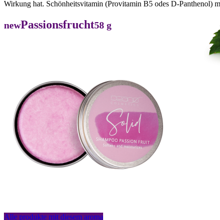
Wirkung hat. Schönheitsvitamin (Provitamin B5 odes D-Panthenol) ma
Passionsfrucht
new
58 g
Alle produkte mit diesem aroma