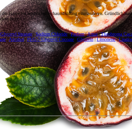
die Haare bis reichlicher Schaumbildung einmassieren. Gründlich aus
dern halten.
Glyceryl Stearate
|
Sodium Chloride
|
Parfum
|
Aqua
|
Theobroma Caca
ate
|
Alcohol
|
PEG-7 Glyceryl Cocoate
|
Glycerin
|
Limonene
|
Linalo