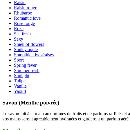
Raisin
Raisin rouge
Rhubarbe
Romantic love
Rose rouge
Roze
Sea fresh
Sexy
Smell of flowers
Smiley apple
Smoothie kiwi-fraises
Sport
Spring fever
Summer fresh
Sunlight
Tulipe
Vanille
Yaourt
Savon (Menthe poivrée)
Le savon fait à la main aux arômes de fruits et de parfums raffinés et a
vos mains seront agréablement hydratées et garderont un parfum aéré.