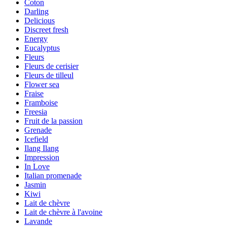
Coton
Darling
Delicious
Discreet fresh
Energy
Eucalyptus
Fleurs
Fleurs de cerisier
Fleurs de tilleul
Flower sea
Fraise
Framboise
Freesia
Fruit de la passion
Grenade
Icefield
Ilang Ilang
Impression
In Love
Italian promenade
Jasmin
Kiwi
Lait de chèvre
Lait de chèvre à l'avoine
Lavande