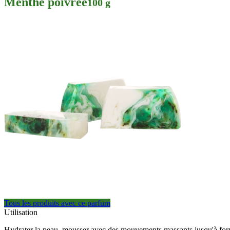
Menthe poivrée
100 g
Tous les produits avec ce parfum
Utilisation
Hydrater la peau, mousser avec des mouvements massants jusqu'à fo