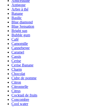
Anticellulite
Antigone
Arbre à thé
Banane
Basilic
Blue diamond
Blue Sensation
Bright sun
Bubble gum
Café
Camomille
Canneberge
Caramel
Cassis
Cerise
Cerise Banane
Charm
Chocolat
Cidre de pomme
Citron
Citronnelle
Citrus
Cocktail de fruits
Concombre
Cool water