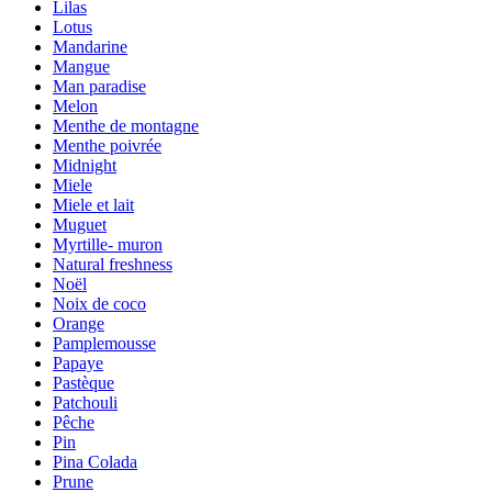
Lilas
Lotus
Mandarine
Mangue
Man paradise
Melon
Menthe de montagne
Menthe poivrée
Midnight
Miele
Miele et lait
Muguet
Myrtille- muron
Natural freshness
Noël
Noix de coco
Orange
Pamplemousse
Papaye
Pastèque
Patchouli
Pêche
Pin
Pina Colada
Prune