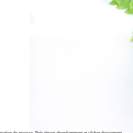
rmation de mousse. Puis rincer abondamment et sécher doucement.