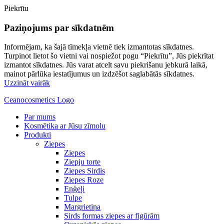
Piekrītu
Paziņojums par sīkdatnēm
Informējam, ka šajā tīmekļa vietnē tiek izmantotas sīkdatnes.
Turpinot lietot šo vietni vai nospiežot pogu “Piekrītu”, Jūs piekrītat
izmantot sīkdatnes. Jūs varat atcelt savu piekrišanu jebkurā laikā,
mainot pārlūka iestatījumus un izdzēšot saglabātās sīkdatnes.
Uzzināt vairāk
Ceanocosmetics Logo
Par mums
Kosmētika ar Jūsu zīmolu
Produkti
Ziepes
Ziepes
Ziepju torte
Ziepes Sirdis
Ziepes Roze
Eņģeļi
Tulpe
Margrietiņa
Sirds formas ziepes ar figūrām