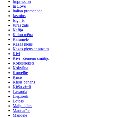
Impression
In Love
Italian promenade
Jasmīns
Jogurts
Jūras zāle
Kafija
Kalnu mētra
Karamele
Kazas piens
Kazas piens ar auzām
Kivi
Kivi- Zemeņu smūtijs
Kokosrieksts
Kokvilna
Kumelīte
Ķirsis
Ķirsis banāns
Ķiršu ziedi
Lavanda
Liepziedi
Lotoss
Maijpuķītes
Mandarīns
Mandele