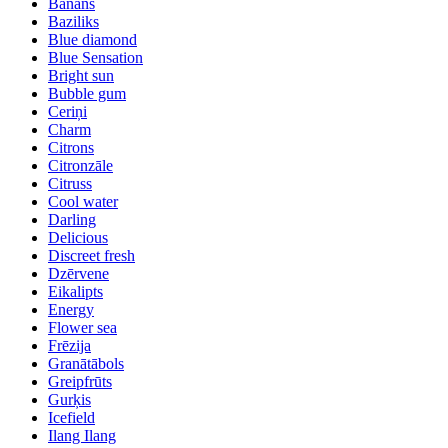
Banāns
Baziliks
Blue diamond
Blue Sensation
Bright sun
Bubble gum
Ceriņi
Charm
Citrons
Citronzāle
Citruss
Cool water
Darling
Delicious
Discreet fresh
Dzērvene
Eikalipts
Energy
Flower sea
Frēzija
Granātābols
Greipfrūts
Gurķis
Icefield
Ilang Ilang