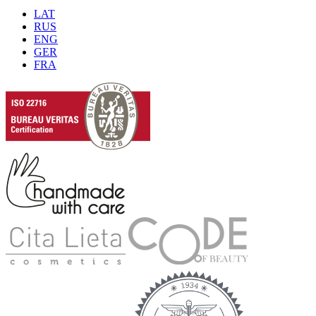
LAT
RUS
ENG
GER
FRA