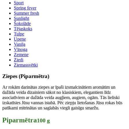
Sport
Spring fever
Summer fresh
Sunlight
Šokolāde
Tējaskoks
Tulpe
Upene
Vaniļa
Vīnoga
Zemene
Ziedi
Ziemassvētki
Ziepes (Piparmētra)
Ar rokām darinātas ziepes ar īpaši izsmalcinātiem aromātim un
dažāda veida dizainiem sākot no klasiskiem, elegantiem līdz
asociatīviem ar dažāda veida augļiem, augiem, ogām. Tās lieliski
izskatīsies Jūsu vannas istabā. Pēc ziepju lietošanas Jūsu rokas būs
patīkami mitrinātas un saglabās viegli gaisīgu smaržu.
Piparmētra
100 g