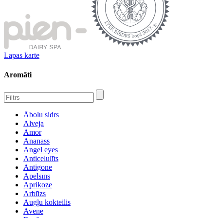
Lapas karte
Aromāti
Ābolu sidrs
Alveja
Amor
Ananass
Angel eyes
Anticelulīts
Antigone
Apelsīns
Aprikoze
Arbūzs
Augļu kokteilis
Avene