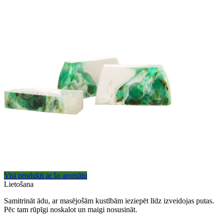
Visi produkti ar šo aromātu
Lietošana
Samitrināt ādu, ar masējošām kustībām ieziepēt līdz izveidojas putas.
Pēc tam rūpīgi noskalot un maigi nosusināt.