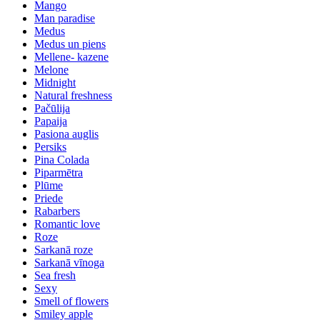
Mango
Man paradise
Medus
Medus un piens
Mellene- kazene
Melone
Midnight
Natural freshness
Pačūlija
Papaija
Pasiona auglis
Persiks
Pina Colada
Piparmētra
Plūme
Priede
Rabarbers
Romantic love
Roze
Sarkanā roze
Sarkanā vīnoga
Sea fresh
Sexy
Smell of flowers
Smiley apple