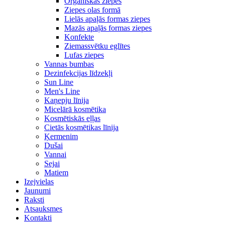
Organiskās ziepes
Ziepes olas formā
Lielās apaļās formas ziepes
Mazās apaļās formas ziepes
Konfekte
Ziemassvētku eglītes
Lufas ziepes
Vannas bumbas
Dezinfekcijas līdzekļi
Sun Line
Men's Line
Kaņepju līnija
Micelārā kosmētika
Kosmētiskās eļļas
Cietās kosmētikas līnija
Ķermenim
Dušai
Vannai
Sejai
Matiem
Izejvielas
Jaunumi
Raksti
Atsauksmes
Kontakti