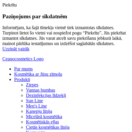
Piekrītu
Paziņojums par sīkdatnēm
Informējam, ka šajā tīmekļa vietnē tiek izmantotas sīkdatnes.
Turpinot lietot šo vietni vai nospiežot pogu “Piekrītu”, Jūs piekrītat
izmantot sīkdatnes. Jūs varat atcelt savu piekrišanu jebkurā laikā,
mainot pārlūka iestatījumus un izdzēšot saglabātās sīkdatnes.
Uzzināt vairāk
Ceanocosmetics Logo
Par mums
Kosmētika ar Jūsu zīmolu
Produkti
Ziepes
Vannas bumbas
Dezinfekcijas līdzekļi
Sun Line
Men's Line
Kaņepju līnija
Micelārā kosmētika
Kosmētiskās eļļas
Cietās kosmētikas līnija