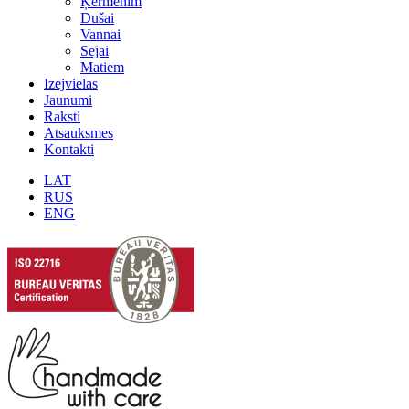
Ķermenim
Dušai
Vannai
Sejai
Matiem
Izejvielas
Jaunumi
Raksti
Atsauksmes
Kontakti
LAT
RUS
ENG