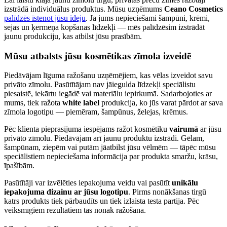
izstrādā individuālus produktus. Mūsu uzņēmums
Ceano Cosmetics
palīdzēs īstenot jūsu ideju
. Ja jums nepieciešami šampūni, krēmi,
sejas un ķermeņa kopšanas līdzekļi — mēs palīdzēsim izstrādāt
jaunu produkciju, kas atbilst jūsu prasībām.
Mūsu atbalsts jūsu kosmētikas zīmola izveidē
Piedāvājam līguma ražošanu uzņēmējiem, kas vēlas izveidot savu
privāto zīmolu. Pasūtītājam nav jāiegulda līdzekļi speciālistu
piesaistē, iekārtu iegādē vai materiālu iepirkumā. Sadarbojoties ar
mums, tiek ražota
white label
produkcija, ko jūs varat pārdot ar sava
zīmola logotipu — piemēram, šampūnus, želejas, krēmus.
Pēc klienta pieprasījuma iespējams ražot kosmētiku
vairumā
ar jūsu
privāto zīmolu. Piedāvājam arī jaunu produktu izstrādi. Gēlam,
šampūnam, ziepēm vai putām jāatbilst jūsu vēlmēm — tāpēc mūsu
speciālistiem nepieciešama informācija par produkta smaržu, krāsu,
īpašībām.
Pasūtītāji var izvēlēties iepakojuma veidu vai pasūtīt
unikālu
iepakojuma dizainu ar jūsu logotipu
. Pirms nonākšanas tirgū
katrs produkts tiek pārbaudīts un tiek izlaista testa partija. Pēc
veiksmīgiem rezultātiem tas nonāk ražošanā.