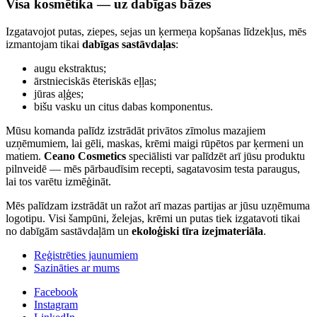
Visa kosmētika — uz dabīgas bāzes
Izgatavojot putas, ziepes, sejas un ķermeņa kopšanas līdzekļus, mēs
izmantojam tikai
dabīgas sastāvdaļas
:
augu ekstraktus;
ārstnieciskās ēteriskās eļļas;
jūras aļģes;
bišu vasku un citus dabas komponentus.
Mūsu komanda palīdz izstrādāt privātos zīmolus mazajiem
uzņēmumiem, lai gēli, maskas, krēmi maigi rūpētos par ķermeni un
matiem.
Ceano Cosmetics
speciālisti var palīdzēt arī jūsu produktu
pilnveidē — mēs pārbaudīsim recepti, sagatavosim testa paraugus,
lai tos varētu izmēģināt.
Mēs palīdzam izstrādāt un ražot arī mazas partijas ar jūsu uzņēmuma
logotipu. Visi šampūni, želejas, krēmi un putas tiek izgatavoti tikai
no dabīgām sastāvdaļām un
ekoloģiski tīra izejmateriāla
.
Reģistrēties jaunumiem
Sazināties ar mums
Facebook
Instagram