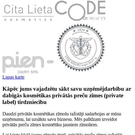
Lapas karte
Kāpēc jums vajadzētu sākt savu uzņēmējdarbību ar
dabīgās kosmētikas privātās preču zīmes (private
label) tirdzniecību
Daudzi privātās kosmētikas zīmolu ražotāji sadarbojas ar mūsu
uzņēmumu, lai uzsāktu savu biznesu. Mēs palīdzam izveidot
privātās preču zīmes kosmētiku jauniem zīmoliem.
Lai laistu klajā jaunu zīmolu tirgū, privātās preču zīmes ražotāji