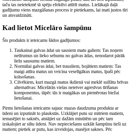
taču tas neietekmē tā spēju efektīvi attīrīt matus. Lielākajā daļā
gadījumu viens mazgāšanas process ir pietiekams, lai mati justos tīri
un atsvaidzināti.
Kad lietot Micelāro šampūnu
Šis produkts ir ieteicams šādos gadījumos:
Taukainai galvas ādai un sausiem matu galiem: Tas noņem
netīrumus un lieko sebumu no galvas ādas, nenodarot pārāk
lielu sausumu matiem.
Normālai galvas ādai, bet trausliem, bojātiem matiem: Tas
maigi attīra matus un veicina veselīgākus matus, īpaši pēc
krāsošanas.
Cilvēkiem, kuri mazgā matus ikdienā vai meklē sulfātu brīvas
alternatīvas: Micelārās vielas neietver agresīvus tīrīšanas
komponentus, tāpēc tās ir maigākas un piemērotas biežai
lietošanai.
Pirms lietošanas ieteicams sajauc mazas daudzuma produkta ar
ūdeni un izputināt to plaukstās. Uzklājiet putu uz mitriem matiem,
iemasējiet to saknēs, atstājiet uz dažām minūtēm un pēc tam
izskalojiet ar siltu ūdeni. Nav nepieciešams uzklāt šampūnu tieši uz
matiem; pietiek ar putu, kas izveidojas, masējot saknes. Pēc