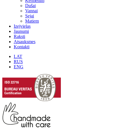
Ķermenim
Dušai
Vannai
Sejai
Matiem
Izejvielas
Jaunumi
Raksti
Atsauksmes
Kontakti
LAT
RUS
ENG