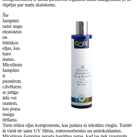
rūpējas par matu skaistumu.
Šie
šampūni
satur augu
ekstraktus
un
būtiskos
eļļas, kas
baro
matus.
Micelārais
šampūns
ir
piemērots
cilvēkiem
ar jutīgu
ādu vai
matiem,
kas prasa
maigu
tīrīšanu.
Tiem trūkst eļļas komponentu, kas padara to tekstūru vieglu. Tomēr
tā vietā tie satur UV filtrus, enterosorbentus un antioksidantus.
Micelārais šampūns nerada bagātīgu putas, kad tas tiek izputināts,