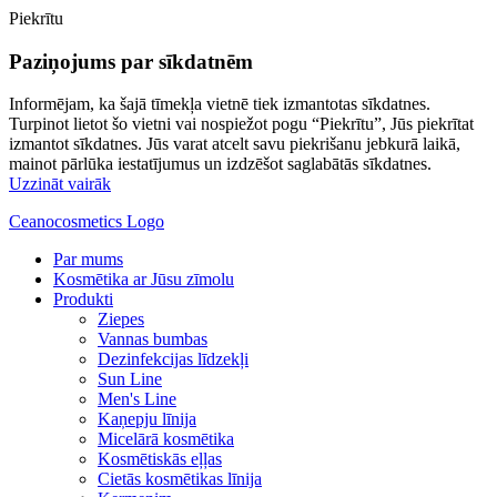
Piekrītu
Paziņojums par sīkdatnēm
Informējam, ka šajā tīmekļa vietnē tiek izmantotas sīkdatnes.
Turpinot lietot šo vietni vai nospiežot pogu “Piekrītu”, Jūs piekrītat
izmantot sīkdatnes. Jūs varat atcelt savu piekrišanu jebkurā laikā,
mainot pārlūka iestatījumus un izdzēšot saglabātās sīkdatnes.
Uzzināt vairāk
Ceanocosmetics Logo
Par mums
Kosmētika ar Jūsu zīmolu
Produkti
Ziepes
Vannas bumbas
Dezinfekcijas līdzekļi
Sun Line
Men's Line
Kaņepju līnija
Micelārā kosmētika
Kosmētiskās eļļas
Cietās kosmētikas līnija