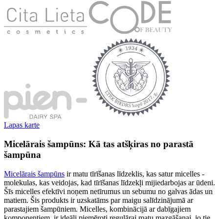
Lapas karte
Micelārais šampūns: Kā tas atšķiras no parastā
šampūna
Micelārais šampūns
ir matu tīrīšanas līdzeklis, kas satur micelles -
molekulas, kas veidojas, kad tīrīšanas līdzekļi mijiedarbojas ar ūdeni.
Šīs micelles efektīvi noņem netīrumus un sebumu no galvas ādas un
matiem. Šis produkts ir uzskatāms par maigu salīdzinājumā ar
parastajiem šampūniem. Micelles, kombinācijā ar dabīgajiem
komponentiem, ir ideāli piemēroti regulārai matu mazgāšanai, jo tie