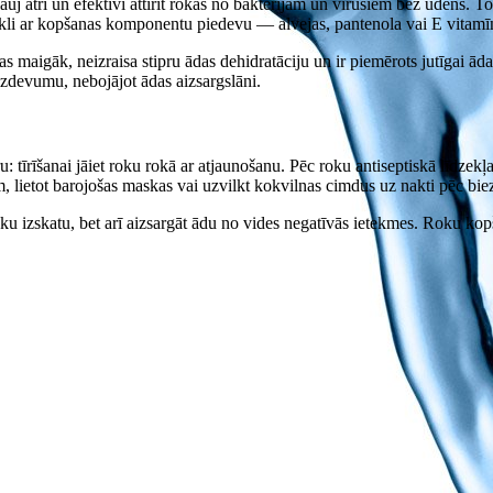
ļauj ātri un efektīvi attīrīt rokas no baktērijām un vīrusiem bez ūdens. T
dzekli ar kopšanas komponentu piedevu — alvejas, pantenola vai E vitamī
jas maigāk, neizraisa stipru ādas dehidratāciju un ir piemērots jutīgai ādai
 uzdevumu, nebojājot ādas aizsargslāni.
ru: tīrīšanai jāiet roku rokā ar atjaunošanu. Pēc roku antiseptiskā līdze
lietot barojošas maskas vai uzvilkt kokvilnas cimdus uz nakti pēc bie
u izskatu, bet arī aizsargāt ādu no vides negatīvās ietekmes. Roku kopša