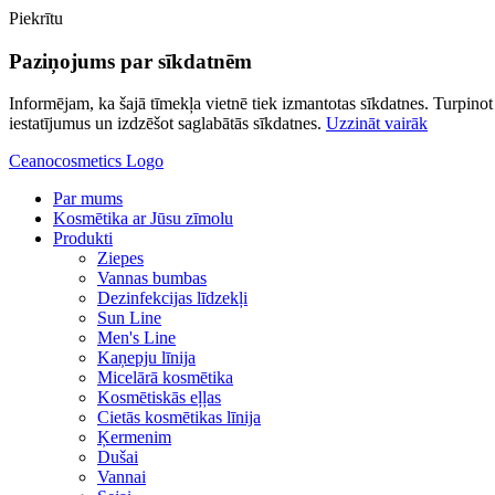
Piekrītu
Paziņojums par sīkdatnēm
Informējam, ka šajā tīmekļa vietnē tiek izmantotas sīkdatnes. Turpinot l
iestatījumus un izdzēšot saglabātās sīkdatnes.
Uzzināt vairāk
Ceanocosmetics Logo
Par mums
Kosmētika ar Jūsu zīmolu
Produkti
Ziepes
Vannas bumbas
Dezinfekcijas līdzekļi
Sun Line
Men's Line
Kaņepju līnija
Micelārā kosmētika
Kosmētiskās eļļas
Cietās kosmētikas līnija
Ķermenim
Dušai
Vannai