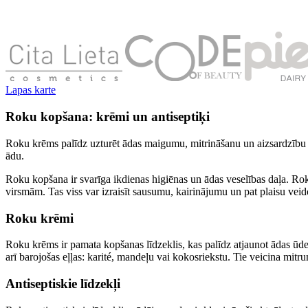
Lapas karte
Roku kopšana: krēmi un antiseptiķi
Roku krēms palīdz uzturēt ādas maigumu, mitrināšanu un aizsardzību ikd
ādu.
Roku kopšana ir svarīga ikdienas higiēnas un ādas veselības daļa. Ro
virsmām. Tas viss var izraisīt sausumu, kairinājumu un pat plaisu vei
Roku krēmi
Roku krēms ir pamata kopšanas līdzeklis, kas palīdz atjaunot ādas ūden
arī barojošas eļļas: karité, mandeļu vai kokosriekstu. Tie veicina mit
Antiseptiskie līdzekļi