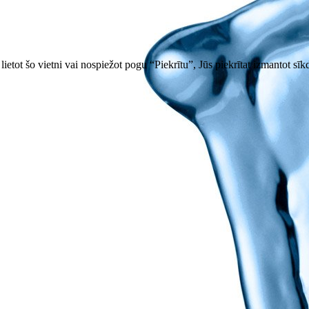
ietot šo vietni vai nospiežot pogu “Piekrītu”, Jūs piekrītat izmantot sīk