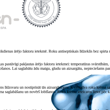
ienas ārējo faktoru ietekmē. Roku antiseptiskais līdzeklis bez spirta n
kas pastāvīgi pakļautas ārējo faktoru ietekmei: temperatūras svārstībā
došanos. Lai saglabātu ādu maigu, gludu un aizsargātu, nepieciešams par
s līdzsvaru un nostiprināt tās aizsargbarjeru. Kvalitatīva roku krēma s
ruma saglabāšanu un novērš lobīšanos. Roku krēmu ieteicams lietot pēc ka