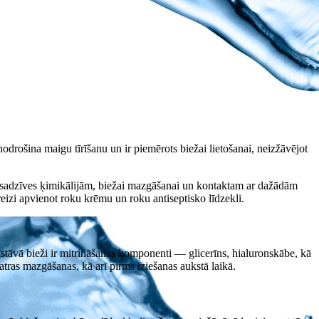
odrošina maigu tīrīšanu un ir piemērots biežai lietošanai, neizžāvējot
m, sadzīves ķimikālijām, biežai mazgāšanai un kontaktam ar dažādām
eizi apvienot roku krēmu un roku antiseptisko līdzekli.
astāvā bieži ir mitrināšanas komponenti — glicerīns, hialuronskābe, kā
tras mazgāšanas, kā arī pirms iziešanas aukstā laikā.