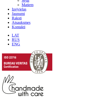
Sejai
Matiem
Izejvielas
Jaunumi
Raksti
Atsauksmes
Kontakti
LAT
RUS
ENG