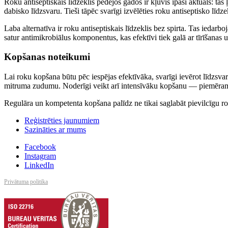
Roku antiseptiskais līdzeklis pēdējos gados ir kļuvis īpaši aktuāls: tas 
dabisko līdzsvaru. Tieši tāpēc svarīgi izvēlēties roku antiseptisko lī
Laba alternatīva ir roku antiseptiskais līdzeklis bez spirta. Tas iedarbo
satur antimikrobiālus komponentus, kas efektīvi tiek galā ar tīrīšanas
Kopšanas noteikumi
Lai roku kopšana būtu pēc iespējas efektīvāka, svarīgi ievērot līdzsva
mitruma zudumu. Noderīgi veikt arī intensīvāku kopšanu — piemēram, 
Regulāra un kompetenta kopšana palīdz ne tikai saglabāt pievilcīgu rok
Reģistrēties jaunumiem
Sazināties ar mums
Facebook
Instagram
LinkedIn
Privātuma politika