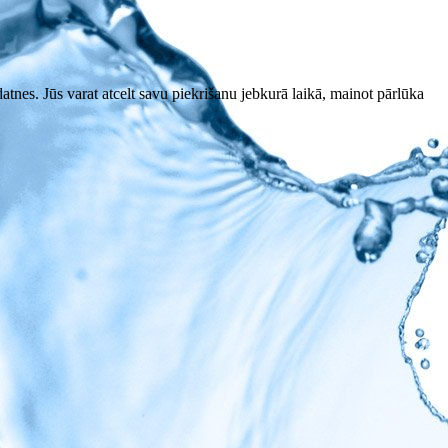
datnes. Jūs varat atcelt savu piekrišanu jebkurā laikā, mainot pārlūka