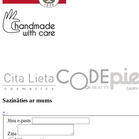
Sazināties ar mums
×
Jūsu e-pasts
Ziņa