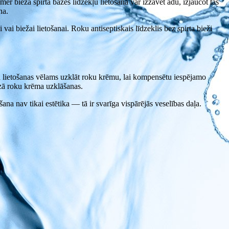
omēr bieža spirta bāzes līdzekļu lietošana var izžāvēt ādu, izjaucot tās
na.
 vai biežai lietošanai. Roku antiseptiskais līdzeklis bez spirta bieži
kļa lietošanas vēlams uzklāt roku krēmu, lai kompensētu iespējamo
zā roku krēma uzklāšanas.
na nav tikai estētika — tā ir svarīga vispārējās veselības daļa.