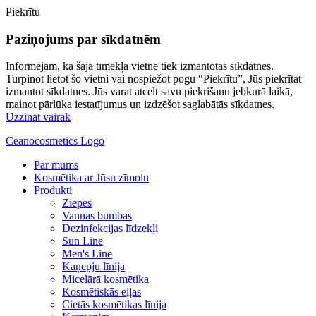
Piekrītu
Paziņojums par sīkdatnēm
Informējam, ka šajā tīmekļa vietnē tiek izmantotas sīkdatnes.
Turpinot lietot šo vietni vai nospiežot pogu “Piekrītu”, Jūs piekrītat
izmantot sīkdatnes. Jūs varat atcelt savu piekrišanu jebkurā laikā,
mainot pārlūka iestatījumus un izdzēšot saglabātās sīkdatnes.
Uzzināt vairāk
Ceanocosmetics Logo
Par mums
Kosmētika ar Jūsu zīmolu
Produkti
Ziepes
Vannas bumbas
Dezinfekcijas līdzekļi
Sun Line
Men's Line
Kaņepju līnija
Micelārā kosmētika
Kosmētiskās eļļas
Cietās kosmētikas līnija