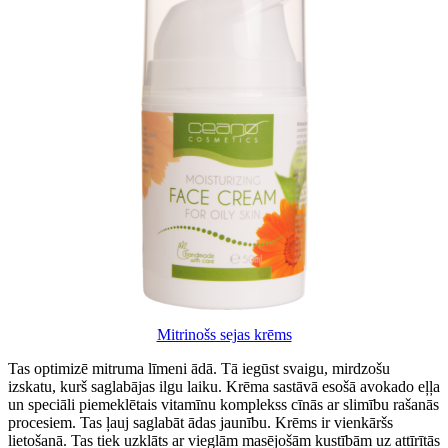
Mitrinošs sejas krēms
Tas optimizē mitruma līmeni ādā. Tā iegūst svaigu, mirdzošu
izskatu, kurš saglabājas ilgu laiku. Krēma sastāvā esošā avokado eļļa
un speciāli piemeklētais vitamīnu komplekss cīnās ar slimību rašanās
procesiem. Tas ļauj saglabāt ādas jaunību. Krēms ir vienkāršs
lietošanā. Tas tiek uzklāts ar vieglām masējošām kustībām uz attīrītās