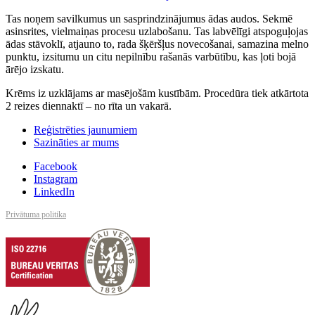
Tas noņem savilkumus un sasprindzinājumus ādas audos. Sekmē
asinsrites, vielmaiņas procesu uzlabošanu. Tas labvēlīgi atspoguļojas
ādas stāvoklī, atjauno to, rada šķēršļus novecošanai, samazina melno
punktu, izsitumu un citu nepilnību rašanās varbūtību, kas ļoti bojā
ārējo izskatu.
Krēms iz uzklājams ar masējošām kustībām. Procedūra tiek atkārtota
2 reizes diennaktī – no rīta un vakarā.
Reģistrēties jaunumiem
Sazināties ar mums
Facebook
Instagram
LinkedIn
Privātuma politika