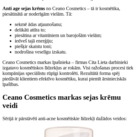
Аnti age sejas krēms
no Ceano Cosmetics – tā ir kosmētika,
piesātinātā ar noderīgām vielām. Tā:
sekmē ādas atjaunošanu;
delikāti attīra to;
piesātina ar vitamīniem un barojošām vielām;
iedveš tajā enerģiju;
piešķir skaistu toni;
nodrošina veselīgu izskatu.
Ceano Cosmetics markas īpašnieka – firmas Cita Lieta darbinieki
izgatavo kosmētiskos līdzekļus ar rokām. Visi ražošanas procesi tiek
kompānijas speciālistu rūpīgi kontrolēti. Rezultātā forma spēj
piedāvāt klientiem efektīvo kosmētiku, kurai piemīt ārstnieciskās
īpašības.
Ceano Cosmetics markas sejas krēmu
veidi
Sērijā ir pārstāvēti anti-acne kosmētiskie līdzekļi dažādos veidos: