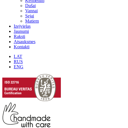
Ķermenim
Dušai
Vannai
Sejai
Matiem
Izejvielas
Jaunumi
Raksti
Atsauksmes
Kontakti
LAT
RUS
ENG