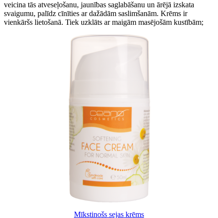
veicina tās atveseļošanu, jaunības saglabāšanu un ārējā izskata
svaigumu, palīdz cīnīties ar dažādām saslimšanām. Krēms ir
vienkāršs lietošanā. Tiek uzklāts ar maigām masējošām kustībām;
Mīkstinošs sejas krēms