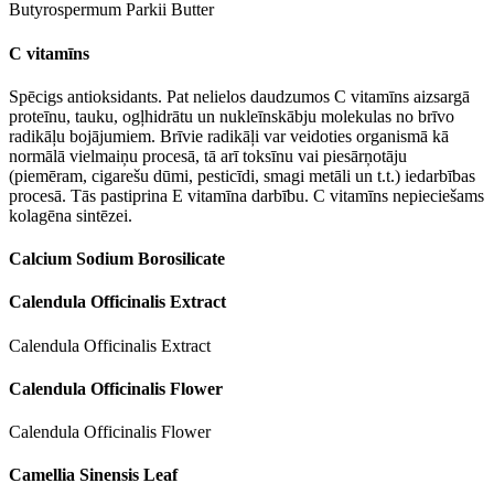
Butyrospermum Parkii Butter
C vitamīns
Spēcigs antioksidants. Pat nelielos daudzumos C vitamīns aizsargā
proteīnu, tauku, ogļhidrātu un nukleīnskābju molekulas no brīvo
radikāļu bojājumiem. Brīvie radikāļi var veidoties organismā kā
normālā vielmaiņu procesā, tā arī toksīnu vai piesārņotāju
(piemēram, cigarešu dūmi, pesticīdi, smagi metāli un t.t.) iedarbības
procesā. Tās pastiprina E vitamīna darbību. C vitamīns nepieciešams
kolagēna sintēzei.
Calcium Sodium Borosilicate
Calendula Officinalis Extract
Calendula Officinalis Extract
Calendula Officinalis Flower
Calendula Officinalis Flower
Camellia Sinensis Leaf