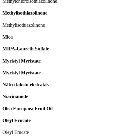
Methylchloroisothiazolinone
Methylisothiazolinone
Methylisothiazolinone
Mica
MIPA-Laureth Sulfate
Myristyl Myristate
Myristyl Myristate
Nātru lakstu ekstrakts
Niacinamide
Olea Europaea Fruit Oil
Oleyl Erucate
Oleyl Erucate