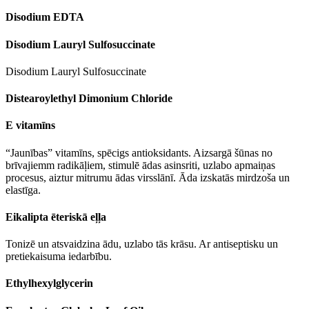
Disodium EDTA
Disodium Lauryl Sulfosuccinate
Disodium Lauryl Sulfosuccinate
Distearoylethyl Dimonium Chloride
E vitamīns
“Jaunības” vitamīns, spēcigs antioksidants. Aizsargā šūnas no
brīvajiemm radikāļiem, stimulē ādas asinsriti, uzlabo apmaiņas
procesus, aiztur mitrumu ādas virsslānī. Āda izskatās mirdzoša un
elastīga.
Eikalipta ēteriskā eļļa
Tonizē un atsvaidzina ādu, uzlabo tās krāsu. Ar antiseptisku un
pretiekaisuma iedarbību.
Ethylhexylglycerin