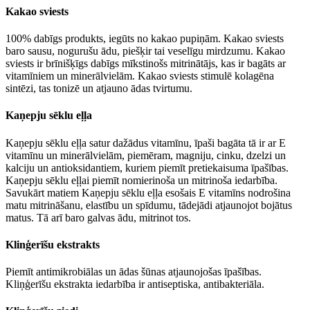
Kakao sviests
100% dabīgs produkts, iegūts no kakao pupiņām. Kakao sviests
baro sausu, nogurušu ādu, piešķir tai veselīgu mirdzumu. Kakao
sviests ir brīnišķīgs dabīgs mīkstinošs mitrinātājs, kas ir bagāts ar
vitamīniem un minerālvielām. Kakao sviests stimulē kolagēna
sintēzi, tas tonizē un atjauno ādas tvirtumu.
Kaņepju sēklu eļļa
Kaņepju sēklu eļļa satur dažādus vitamīnu, īpaši bagāta tā ir ar E
vitamīnu un minerālvielām, piemēram, magniju, cinku, dzelzi un
kalciju un antioksidantiem, kuriem piemīt pretiekaisuma īpašības.
Kaņepju sēklu eļļai piemīt nomierinoša un mitrinoša iedarbība.
Savukārt matiem Kaņepju sēklu eļļa esošais E vitamīns nodrošina
matu mitrināšanu, elastību un spīdumu, tādejādi atjaunojot bojātus
matus. Tā arī baro galvas ādu, mitrinot tos.
Klinģerīšu ekstrakts
Piemīt antimikrobiālas un ādas šūnas atjaunojošas īpašības.
Kliņģerīšu ekstrakta iedarbība ir antiseptiska, antibakteriāla.