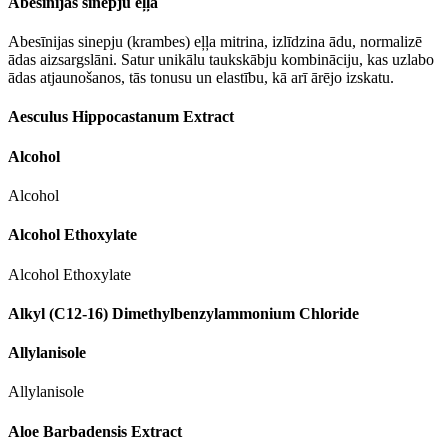
Abesīnijas sinepju eļļa
Abesīnijas sinepju (krambes) eļļa mitrina, izlīdzina ādu, normalizē
ādas aizsargslāni. Satur unikālu taukskābju kombināciju, kas uzlabo
ādas atjaunošanos, tās tonusu un elastību, kā arī ārējo izskatu.
Aesculus Hippocastanum Extract
Alcohol
Alcohol
Alcohol Ethoxylate
Alcohol Ethoxylate
Alkyl (C12-16) Dimethylbenzylammonium Chloride
Allylanisole
Allylanisole
Aloe Barbadensis Extract