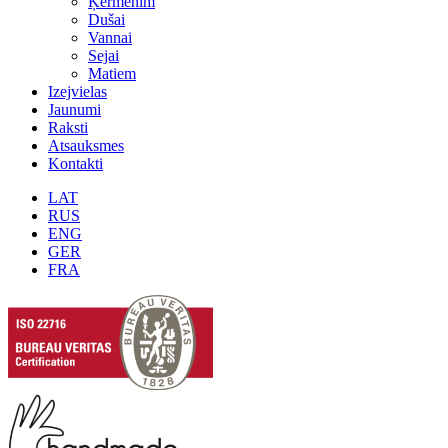
Ķermenim
Dušai
Vannai
Sejai
Matiem
Izejvielas
Jaunumi
Raksti
Atsauksmes
Kontakti
LAT
RUS
ENG
GER
FRA