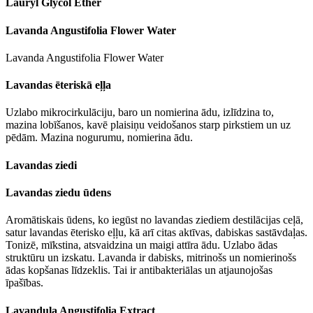
Lauryl Glycol Ether
Lavanda Angustifolia Flower Water
Lavanda Angustifolia Flower Water
Lavandas ēteriskā eļļa
Uzlabo mikrocirkulāciju, baro un nomierina ādu, izlīdzina to,
mazina lobīšanos, kavē plaisiņu veidošanos starp pirkstiem un uz
pēdām. Mazina nogurumu, nomierina ādu.
Lavandas ziedi
Lavandas ziedu ūdens
Aromātiskais ūdens, ko iegūst no lavandas ziediem destilācijas ceļā,
satur lavandas ēterisko eļļu, kā arī citas aktīvas, dabiskas sastāvdaļas.
Tonizē, mīkstina, atsvaidzina un maigi attīra ādu. Uzlabo ādas
struktūru un izskatu. Lavanda ir dabisks, mitrinošs un nomierinošs
ādas kopšanas līdzeklis. Tai ir antibakteriālas un atjaunojošas
īpašības.
Lavandula Angustifolia Extract