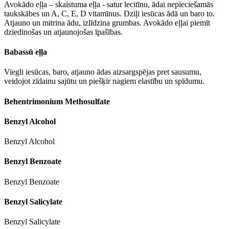
Avokādo eļļa – skaistuma eļļa - satur lecitīnu, ādai nepieciešamās
taukskābes un A, C, E, D vitamīnus. Dziļi iesūcas ādā un baro to.
Atjauno un mitrina ādu, izlīdzina grumbas. Avokādo eļļai piemīt
dziedinošas un atjaunojošas īpašības.
Babassū eļļa
Viegli iesūcas, baro, atjauno ādas aizsargspējas pret sausumu,
veidojot zīdainu sajūtu un piešķir nagiem elastību un spīdumu.
Behentrimonium Methosulfate
Benzyl Alcohol
Benzyl Alcohol
Benzyl Benzoate
Benzyl Benzoate
Benzyl Salicylate
Benzyl Salicylate