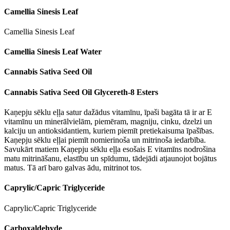
Camellia Sinesis Leaf
Camellia Sinesis Leaf
Camellia Sinesis Leaf Water
Cannabis Sativa Seed Oil
Cannabis Sativa Seed Oil Glycereth-8 Esters
Kaņepju sēklu eļļa satur dažādus vitamīnu, īpaši bagāta tā ir ar E
vitamīnu un minerālvielām, piemēram, magniju, cinku, dzelzi un
kalciju un antioksidantiem, kuriem piemīt pretiekaisuma īpašības.
Kaņepju sēklu eļļai piemīt nomierinoša un mitrinoša iedarbība.
Savukārt matiem Kaņepju sēklu eļļa esošais E vitamīns nodrošina
matu mitrināšanu, elastību un spīdumu, tādejādi atjaunojot bojātus
matus. Tā arī baro galvas ādu, mitrinot tos.
Caprylic/Capric Triglyceride
Caprylic/Capric Triglyceride
Carboxaldehyde