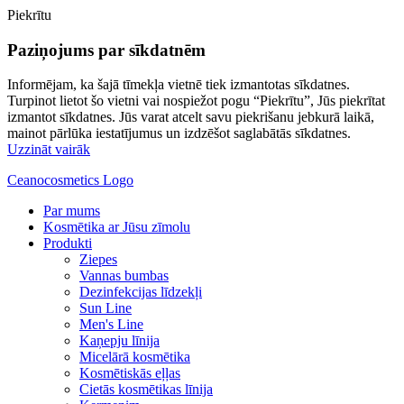
Piekrītu
Paziņojums par sīkdatnēm
Informējam, ka šajā tīmekļa vietnē tiek izmantotas sīkdatnes.
Turpinot lietot šo vietni vai nospiežot pogu “Piekrītu”, Jūs piekrītat
izmantot sīkdatnes. Jūs varat atcelt savu piekrišanu jebkurā laikā,
mainot pārlūka iestatījumus un izdzēšot saglabātās sīkdatnes.
Uzzināt vairāk
Ceanocosmetics Logo
Par mums
Kosmētika ar Jūsu zīmolu
Produkti
Ziepes
Vannas bumbas
Dezinfekcijas līdzekļi
Sun Line
Men's Line
Kaņepju līnija
Micelārā kosmētika
Kosmētiskās eļļas
Cietās kosmētikas līnija