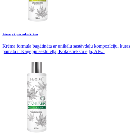
Aizsargājošs roku krēms
Krēma formula bagātināta ar unikālu sastāvdaļu kompozīciju, kuras
pamatā ir Kaņepju sēklu eļļa, Kokosriekstu eļļa, Alv...