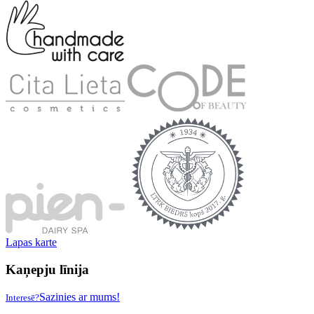
Lapas karte
Kaņepju līnija
Sazinies ar mums!
Interesē?