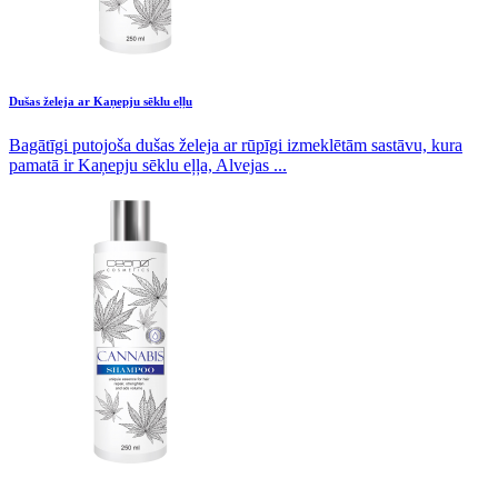
Dušas želeja ar Kaņepju sēklu eļļu
Bagātīgi putojoša dušas želeja ar rūpīgi izmeklētām sastāvu, kura
pamatā ir Kaņepju sēklu eļļa, Alvejas ...