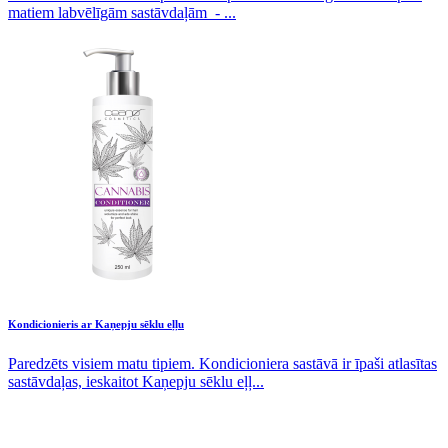
matiem labvēlīgām sastāvdaļām - ...
Kondicionieris ar Kaņepju sēklu eļļu
Paredzēts visiem matu tipiem. Kondicioniera sastāvā ir īpaši atlasītas
sastāvdaļas, ieskaitot Kaņepju sēklu eļļ...