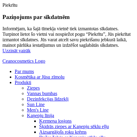
Piekrītu
Paziņojums par sīkdatnēm
Informējam, ka šajā tīmekļa vietnē tiek izmantotas sīkdatnes.
Turpinot lietot šo vietni vai nospiežot pogu “Piekrītu”, Jūs piekrītat
izmantot sīkdatnes. Jūs varat atcelt savu piekrišanu jebkurā laikā,
mainot pārlūka iestatījumus un izdzēšot saglabātās sīkdatnes.
Uzzināt vairāk
Ceanocosmetics Logo
Par mums
Kosmētika ar Jūsu zīmolu
Produkti
Ziepes
Vannas bumbas
Dezinfekcijas līdzekļi
Sun Line
Men's Line
Kaņepju līnija
Ķermeņa losjons
Šķidrās ziepes ar Kaņepju sēklu eļļu
Aizsargājošs roku krēms