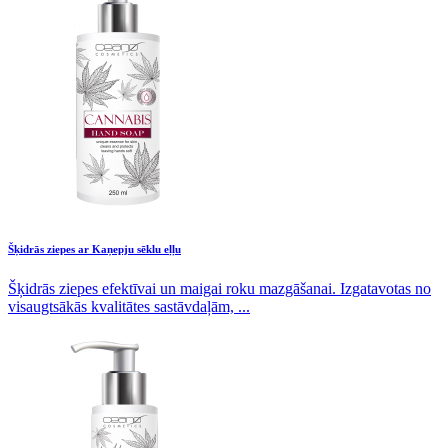
Šķidrās ziepes ar Kaņepju sēklu eļļu
Šķidrās ziepes efektīvai un maigai roku mazgāšanai. Izgatavotas no
visaugtsākās kvalitātes sastāvdaļām, ...