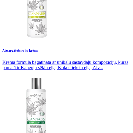
Aizsargājošs roku krēms
Krēma formula bagātināta ar unikālu sastāvdaļu kompozīciju, kuras
pamatā ir Kaņepju sēklu eļļa, Kokosriekstu eļļa, Alv...