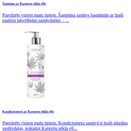
Šampūns ar Kaņepju sēklu eļļu
Paredzēts visiem matu tipiem. Šampūna sastāvs bagātināts ar īpaši
matiem labvēlīgām sastāvdaļām - ...
Kondicionieris ar Kaņepju sēklu eļļu
Paredzēts visiem matu tipiem. Kondicioniera sastāvā ir īpaši atlasītas
sastāvdaļas, ieskaitot Kaņepju sēklu eļļ...