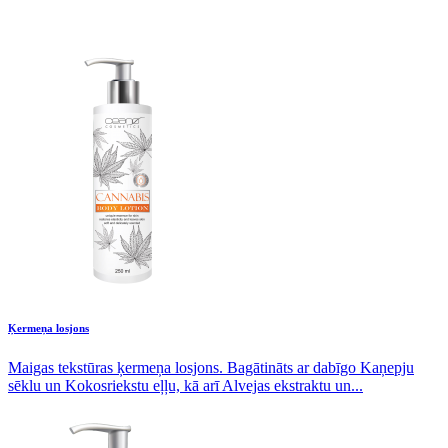
Ķermeņa losjons
Maigas tekstūras ķermeņa losjons. Bagātināts ar dabīgo Kaņepju
sēklu un Kokosriekstu eļļu, kā arī Alvejas ekstraktu un...