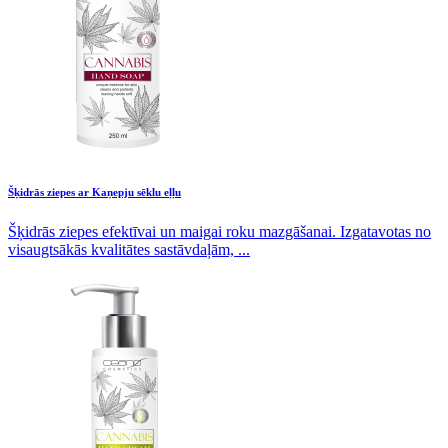
Šķidrās ziepes ar Kaņepju sēklu eļļu
Šķidrās ziepes efektīvai un maigai roku mazgāšanai. Izgatavotas no
visaugtsākās kvalitātes sastāvdaļām, ...