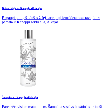
Dušas želeja ar Kaņepju sēklu eļļu
Bagātīgi putojoša dušas želeja ar rūpīgi izmeklētām sastāvu, kura
pamatā ir Kaņepju sēklu eļļa, Alvejas ...
Šampūns ar Kaņepju sēklu eļļu
Paredzēts visiem matu tipiem. Šampūna sastāvs bagātināts ar īpaši