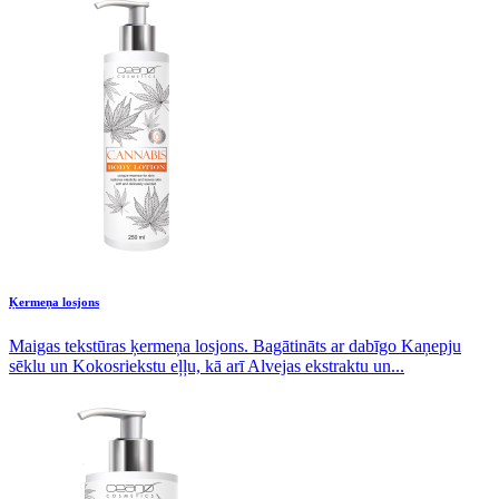
Ķermeņa losjons
Maigas tekstūras ķermeņa losjons. Bagātināts ar dabīgo Kaņepju
sēklu un Kokosriekstu eļļu, kā arī Alvejas ekstraktu un...