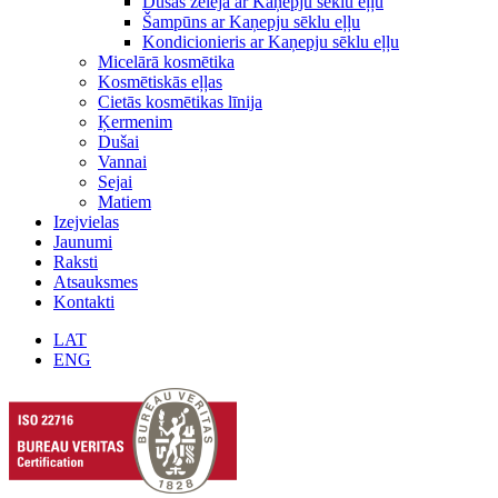
Dušas želeja ar Kaņepju sēklu eļļu
Šampūns ar Kaņepju sēklu eļļu
Kondicionieris ar Kaņepju sēklu eļļu
Micelārā kosmētika
Kosmētiskās eļļas
Cietās kosmētikas līnija
Ķermenim
Dušai
Vannai
Sejai
Matiem
Izejvielas
Jaunumi
Raksti
Atsauksmes
Kontakti
LAT
ENG