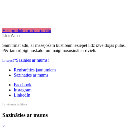
Visi produkti ar šo aromātu
Lietošana
Samitrināt ādu, ar masējošām kustībām ieziepēt līdz izveidojas putas.
Pēc tam rūpīgi noskalot un maigi nosusināt ar dvieli.
Sazinies ar mums!
Interesē?
Reģistrēties jaunumiem
Sazināties ar mums
Facebook
Instagram
LinkedIn
Privātuma politika
Sazināties ar mums
×