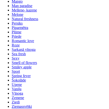
Mango
Man paradise
Mellene- kazene
Melone
Natural freshness
Persiks
Piparmētra
Plūme
Priede
Romantic love
Roze
Sarkanā vīnoga
Sea fresh
Sexy
Smell of flowers
Smiley apple
Sport
Spring fever
Šokolāde
Upene
Vaniļa
Vīnoga
Zemene
Ziedi
Ziemassvētki