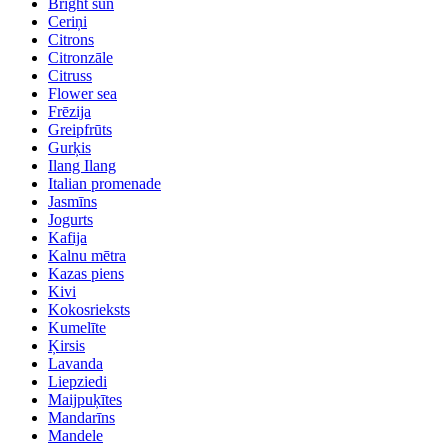
Bright sun
Ceriņi
Citrons
Citronzāle
Citruss
Flower sea
Frēzija
Greipfrūts
Gurķis
Ilang Ilang
Italian promenade
Jasmīns
Jogurts
Kafija
Kalnu mētra
Kazas piens
Kivi
Kokosrieksts
Kumelīte
Ķirsis
Lavanda
Liepziedi
Maijpuķītes
Mandarīns
Mandele