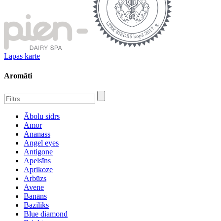
Lapas karte
Aromāti
Ābolu sidrs
Amor
Ananass
Angel eyes
Antigone
Apelsīns
Aprikoze
Arbūzs
Avene
Banāns
Baziliks
Blue diamond