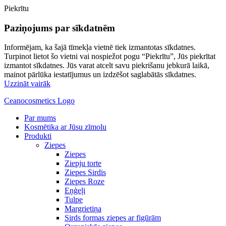
Piekrītu
Paziņojums par sīkdatnēm
Informējam, ka šajā tīmekļa vietnē tiek izmantotas sīkdatnes.
Turpinot lietot šo vietni vai nospiežot pogu “Piekrītu”, Jūs piekrītat
izmantot sīkdatnes. Jūs varat atcelt savu piekrišanu jebkurā laikā,
mainot pārlūka iestatījumus un izdzēšot saglabātās sīkdatnes.
Uzzināt vairāk
Ceanocosmetics Logo
Par mums
Kosmētika ar Jūsu zīmolu
Produkti
Ziepes
Ziepes
Ziepju torte
Ziepes Sirdis
Ziepes Roze
Eņģeļi
Tulpe
Margrietiņa
Sirds formas ziepes ar figūrām