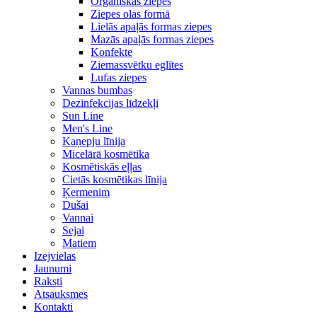
Organiskās ziepes
Ziepes olas formā
Lielās apaļās formas ziepes
Mazās apaļās formas ziepes
Konfekte
Ziemassvētku eglītes
Lufas ziepes
Vannas bumbas
Dezinfekcijas līdzekļi
Sun Line
Men's Line
Kaņepju līnija
Micelārā kosmētika
Kosmētiskās eļļas
Cietās kosmētikas līnija
Ķermenim
Dušai
Vannai
Sejai
Matiem
Izejvielas
Jaunumi
Raksti
Atsauksmes
Kontakti