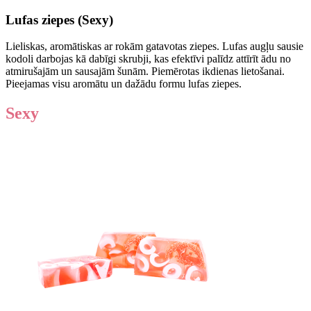
Lufas ziepes (Sexy)
Lieliskas, aromātiskas ar rokām gatavotas ziepes. Lufas augļu sausie
kodoli darbojas kā dabīgi skrubji, kas efektīvi palīdz attīrīt ādu no
atmirušajām un sausajām šunām. Piemērotas ikdienas lietošanai.
Pieejamas visu aromātu un dažādu formu lufas ziepes.
Sexy