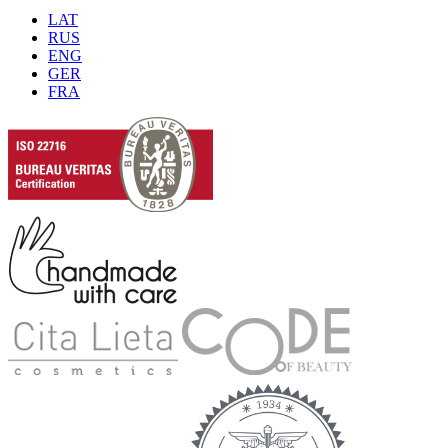
LAT
RUS
ENG
GER
FRA