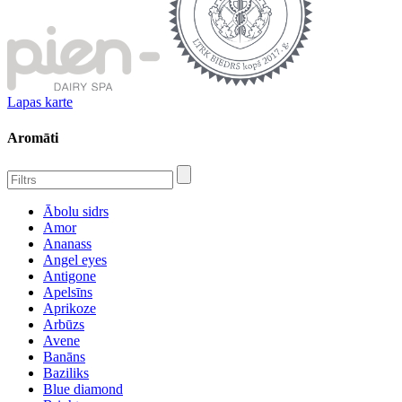
Lapas karte
Aromāti
Ābolu sidrs
Amor
Ananass
Angel eyes
Antigone
Apelsīns
Aprikoze
Arbūzs
Avene
Banāns
Baziliks
Blue diamond