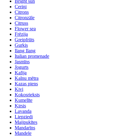
Bright sun
Ceriņi
Citrons
Citronzāle
Citruss
Flower sea
Frēzija
Greipfrūts
Gurķis
Ilang Ilang
Italian promenade
Jasmīns
Jogurts
Kafija
Kalnu mētra
Kazas piens
Kivi
Kokosrieksts
Kumelīte
Ķirsis
Lavanda
Liepziedi
Maijpuķītes
Mandarīns
Mandele