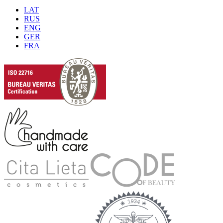
LAT
RUS
ENG
GER
FRA