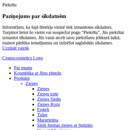
Piekrītu
Paziņojums par sīkdatnēm
Informējam, ka šajā tīmekļa vietnē tiek izmantotas sīkdatnes.
Turpinot lietot šo vietni vai nospiežot pogu “Piekrītu”, Jūs piekrītat
izmantot sīkdatnes. Jūs varat atcelt savu piekrišanu jebkurā laikā,
mainot pārlūka iestatījumus un izdzēšot saglabātās sīkdatnes.
Uzzināt vairāk
Ceanocosmetics Logo
Par mums
Kosmētika ar Jūsu zīmolu
Produkti
Ziepes
Ziepes
Ziepju torte
Ziepes Sirdis
Ziepes Roze
Eņģeļi
Tulpe
Margrietiņa
Sirds formas ziepes ar figūrām