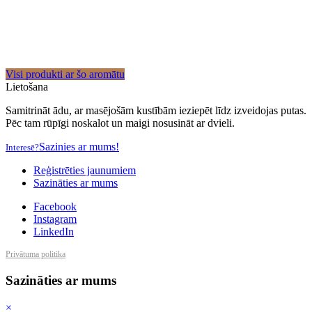
Visi produkti ar šo aromātu
Lietošana
Samitrināt ādu, ar masējošām kustībām ieziepēt līdz izveidojas putas.
Pēc tam rūpīgi noskalot un maigi nosusināt ar dvieli.
Sazinies ar mums!
Interesē?
Reģistrēties jaunumiem
Sazināties ar mums
Facebook
Instagram
LinkedIn
Privātuma politika
Sazināties ar mums
×