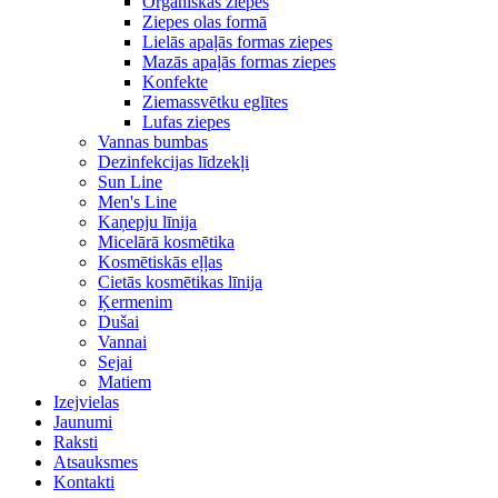
Organiskās ziepes
Ziepes olas formā
Lielās apaļās formas ziepes
Mazās apaļās formas ziepes
Konfekte
Ziemassvētku eglītes
Lufas ziepes
Vannas bumbas
Dezinfekcijas līdzekļi
Sun Line
Men's Line
Kaņepju līnija
Micelārā kosmētika
Kosmētiskās eļļas
Cietās kosmētikas līnija
Ķermenim
Dušai
Vannai
Sejai
Matiem
Izejvielas
Jaunumi
Raksti
Atsauksmes
Kontakti