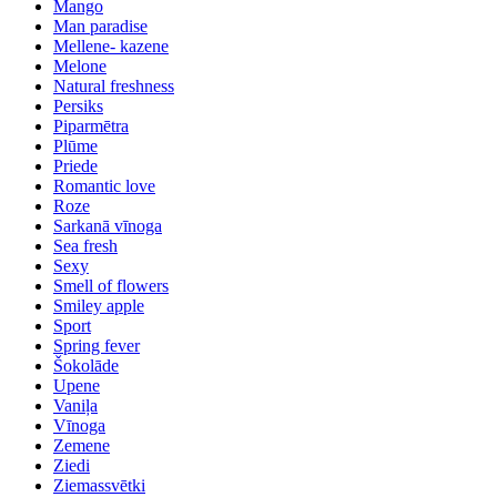
Mango
Man paradise
Mellene- kazene
Melone
Natural freshness
Persiks
Piparmētra
Plūme
Priede
Romantic love
Roze
Sarkanā vīnoga
Sea fresh
Sexy
Smell of flowers
Smiley apple
Sport
Spring fever
Šokolāde
Upene
Vaniļa
Vīnoga
Zemene
Ziedi
Ziemassvētki