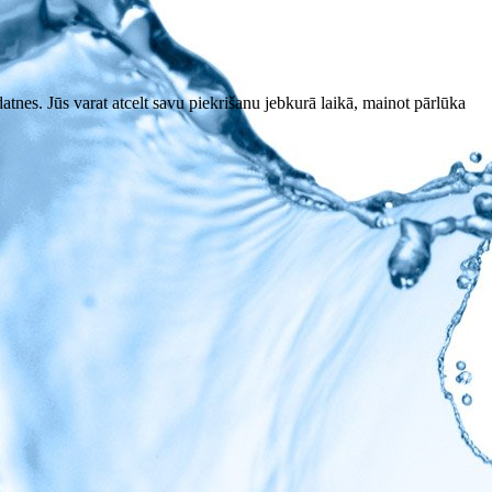
datnes. Jūs varat atcelt savu piekrišanu jebkurā laikā, mainot pārlūka