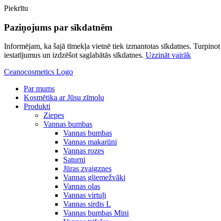
Piekrītu
Paziņojums par sīkdatnēm
Informējam, ka šajā tīmekļa vietnē tiek izmantotas sīkdatnes. Turpinot l
iestatījumus un izdzēšot saglabātās sīkdatnes.
Uzzināt vairāk
Ceanocosmetics Logo
Par mums
Kosmētika ar Jūsu zīmolu
Produkti
Ziepes
Vannas bumbas
Vannas bumbas
Vannas makarūni
Vannas rozes
Saturni
Jūras zvaigznes
Vannas gliemežvāki
Vannas olas
Vannas virtuļi
Vannas sirdis L
Vannas bumbas Mini