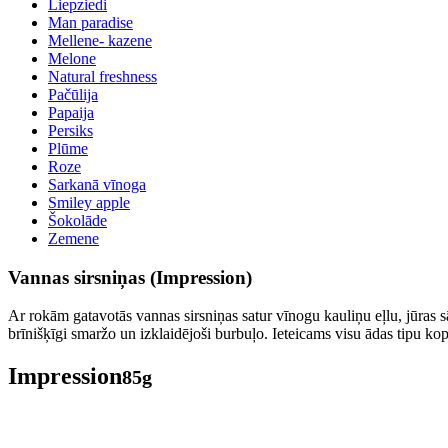
Liepziedi
Man paradise
Mellene- kazene
Melone
Natural freshness
Pačūlija
Papaija
Persiks
Plūme
Roze
Sarkanā vīnoga
Smiley apple
Šokolāde
Zemene
Vannas sirsniņas (Impression)
Ar rokām gatavotās vannas sirsniņas satur vīnogu kauliņu eļlu, jūras s
brīnišķīgi smaržo un izklaidējoši burbuļo. Ieteicams visu ādas tipu kop
Impression
85g