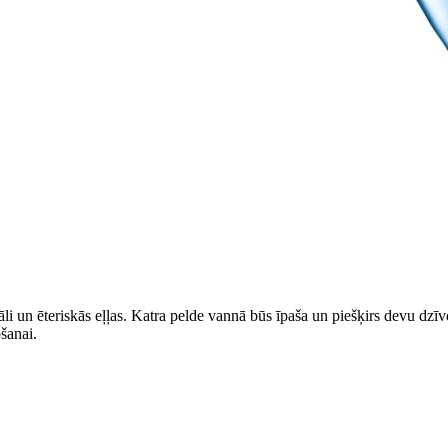
āli un ēteriskās eļļas. Katra pelde vannā būs īpaša un piešķirs devu dz
šanai.