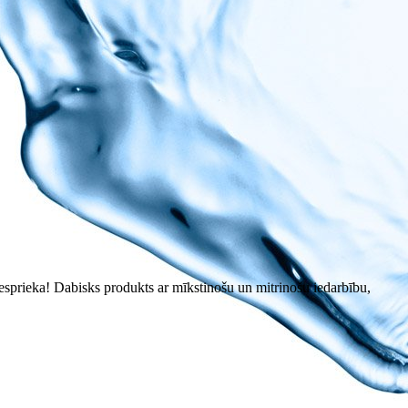
īvesprieka! Dabisks produkts ar mīkstinošu un mitrinošu iedarbību,