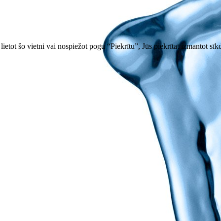
ietot šo vietni vai nospiežot pogu “Piekrītu”, Jūs piekrītat izmantot sīk