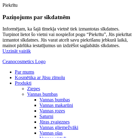
Piekrītu
Paziņojums par sīkdatnēm
Informējam, ka šajā tīmekļa vietnē tiek izmantotas sīkdatnes.
Turpinot lietot šo vietni vai nospiežot pogu “Piekrītu”, Jūs piekrītat
izmantot sīkdatnes. Jūs varat atcelt savu piekrišanu jebkurā laikā,
mainot pārlūka iestatījumus un izdzēšot saglabātās sīkdatnes.
Uzzināt vairāk
Ceanocosmetics Logo
Par mums
Kosmētika ar Jūsu zīmolu
Produkti
Ziepes
Vannas bumbas
Vannas bumbas
Vannas makarūni
Vannas rozes
Saturni
Jūras zvaigznes
Vannas gliemežvāki
Vannas olas