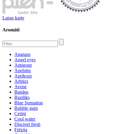
Lapas karte
Aromāti
Ananass
Angel eyes
Antigone
Apelsīns
Aprikoze
Arbūzs
Avene
Banāns
Baziliks
Blue Sensation
Bubble gum
Ceriņi
Cool water
Discreet fresh
Frēzija