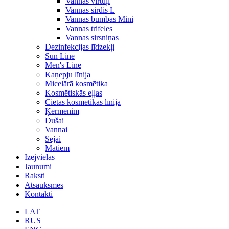
Vannas virtuļi
Vannas sirdis L
Vannas bumbas Mini
Vannas trifeles
Vannas sirsniņas
Dezinfekcijas līdzekļi
Sun Line
Men's Line
Kaņepju līnija
Micelārā kosmētika
Kosmētiskās eļļas
Cietās kosmētikas līnija
Ķermenim
Dušai
Vannai
Sejai
Matiem
Izejvielas
Jaunumi
Raksti
Atsauksmes
Kontakti
LAT
RUS