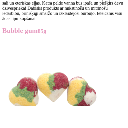
sāli un ēteriskās eļļas. Katra pelde vannā būs īpaša un piešķirs devu
dzīvesprieka! Dabisks produkts ar mīkstinošu un mitrinošu
iedarbību, brīnišķīgi smaržo un izklaidējoši burbuļo. Ieteicams visu
ādas tipu kopšanai.
Bubble gum
85g