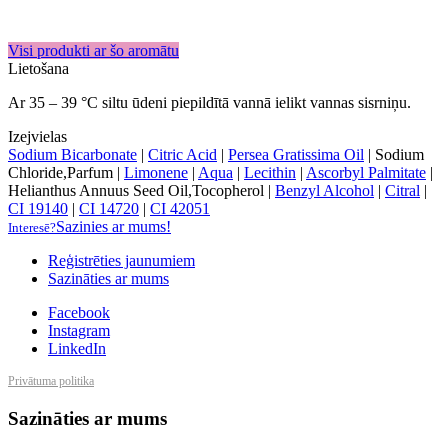
Visi produkti ar šo aromātu
Lietošana
Ar 35 – 39 °C siltu ūdeni piepildītā vannā ielikt vannas sisrniņu.
Izejvielas
Sodium Bicarbonate
|
Citric Acid
|
Persea Gratissima Oil
|
Sodium
Chloride,Parfum
|
Limonene
|
Aqua
|
Lecithin
|
Ascorbyl Palmitate
|
Helianthus Annuus Seed Oil,Tocopherol
|
Benzyl Alcohol
|
Citral
|
CI 19140
|
CI 14720
|
CI 42051
Sazinies ar mums!
Interesē?
Reģistrēties jaunumiem
Sazināties ar mums
Facebook
Instagram
LinkedIn
Privātuma politika
Sazināties ar mums