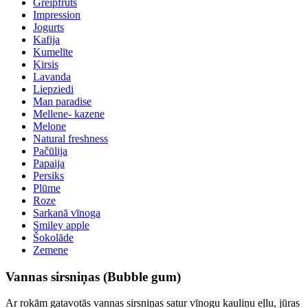
Greipfrūts
Impression
Jogurts
Kafija
Kumelīte
Ķirsis
Lavanda
Liepziedi
Man paradise
Mellene- kazene
Melone
Natural freshness
Pačūlija
Papaija
Persiks
Plūme
Roze
Sarkanā vīnoga
Smiley apple
Šokolāde
Zemene
Vannas sirsniņas (Bubble gum)
Ar rokām gatavotās vannas sirsniņas satur vīnogu kauliņu eļlu, jūras