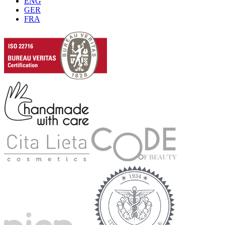
ENG
GER
FRA